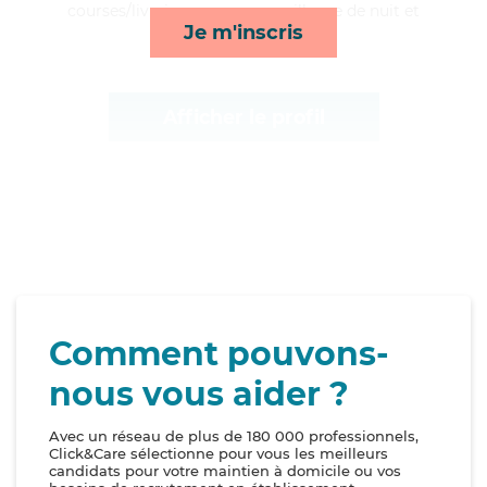
courses/livraison, repas, surveillance de nuit et
Je m'inscris
compagnie/loisirs*
Afficher le profil
Comment pouvons-
nous vous aider ?
Avec un réseau de plus de 180 000 professionnels,
Click&Care sélectionne pour vous les meilleurs
candidats pour votre maintien à domicile ou vos