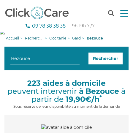
T
o
g
09 78 38 38 38
— 9h-19h 7j/7
g
l
Accueil
Recherche aide à domicile
Occitanie
Gard
Bezouce
e
n
a
Rechercher
v
i
g
a
223 aides à domicile
t
peuvent intervenir
à Bezouce
à
i
o
*
partir de
19,90€/h
n
Sous réserve de leur disponibilité au moment de la demande