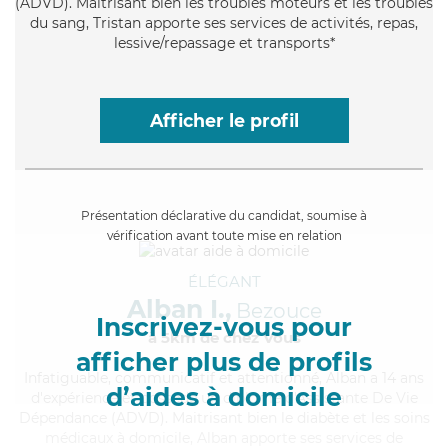
(ADVD). Maitrisant bien les troubles moteurs et les troubles
du sang, Tristan apporte ses services de activités, repas,
lessive/repassage et transports*
Afficher le profil
Présentation déclarative du candidat, soumise à
vérification avant toute mise en relation
ÉLÉGANT
Alban I.,
Bezouce
Inscrivez-vous pour
à 5km de chez Vous
afficher plus de profils
Infatiguable
, communicatif et attentionné, Alban a 14 ans
d’aides à domicile
d'expérience et possède un diplôme d'Assistante De Vie
Dépendance (ADVD). Maitrisant bien le diabète et les soins
médicaux à domicile, Alban apporte ses services de