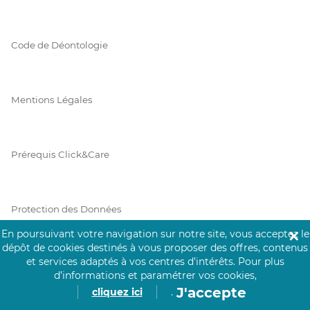
Code de Déontologie
Mentions Légales
Prérequis Click&Care
Protection des Données
En poursuivant votre navigation sur notre site, vous acceptez le
✕
dépôt de cookies destinés à vous proposer des offres, contenus
et services adaptés à vos centres d’intérêts.
Pour plus
Vie Privée
d’informations et paramétrer vos cookies,
J'accepte
cliquez ici
.