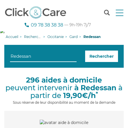
T
o
g
09 78 38 38 38
— 9h-19h 7j/7
g
l
Accueil
Recherche aide à domicile
Occitanie
Gard
Redessan
e
n
a
Rechercher
v
i
g
a
296 aides à domicile
t
peuvent intervenir
à Redessan
à
i
o
*
partir de
19,90€/h
n
Sous réserve de leur disponibilité au moment de la demande