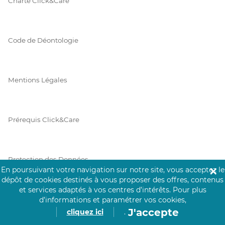
Charte Click&Care
Code de Déontologie
Mentions Légales
Prérequis Click&Care
Protection des Données
En poursuivant votre navigation sur notre site, vous acceptez le
✕
dépôt de cookies destinés à vous proposer des offres, contenus
et services adaptés à vos centres d’intérêts.
Pour plus
Vie Privée
d’informations et paramétrer vos cookies,
J'accepte
cliquez ici
.