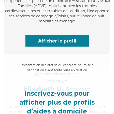
d'expérience et possède un diplôme d'Assistante De Vie aux
Familles (ADVF). Maitrisant bien les troubles
cardiovasculaires et les troubles de l'audition, Lina apporte
ses services de compagnie/loisirs, surveillance de nuit,
mobilité et ménage*
Afficher le profil
Présentation déclarative du candidat, soumise à
vérification avant toute mise en relation
SPORTIVE
Elisabeth U.,
Redessan
Inscrivez-vous pour
à 5km de chez Vous
afficher plus de profils
Volontaire
, rigoureuse et dynamique, Elisabeth a 7 ans
d’aides à domicile
d'expérience et possède un diplôme d'Etat d'aide-soignant