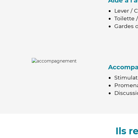
Aide à l
Lever / 
Toilette
Gardes d
Accomp
Stimulat
Promen
Discussio
Ils 