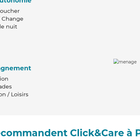
'autonomie
Coucher
 / Change
e nuit
agnement
ion
ades
n / Loisirs
recommandent Click&Care à 