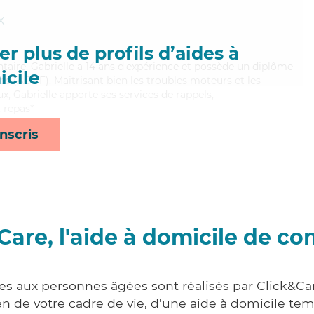
x
r plus de profils d’aides à
ntaire, Gabrielle a 14 ans d'expérience et possède un diplôme
cile
es (ADVF). Maitrisant bien les troubles moteurs et les
x, Gabrielle apporte ses services de rappels,
 repas*
nscris
Care, l'aide à domicile de co
ces aux personnes âgées sont réalisés par Click&Car
 de votre cadre de vie, d'une aide à domicile tem