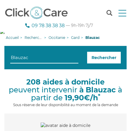
T
o
g
09 78 38 38 38
— 9h-19h 7j/7
g
l
Accueil
Recherche aide à domicile
Occitanie
Gard
Blauzac
e
n
a
Rechercher
v
i
g
a
208 aides à domicile
t
peuvent intervenir
à Blauzac
à
i
o
*
partir de
19,90€/h
n
Sous réserve de leur disponibilité au moment de la demande