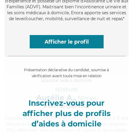
d'expérience et possède un diplôme d'Assistante De Vie aux
Familles (ADVF). Maitrisant bien l'incontinence urinaire et
les soins médicaux à domicile, Enora apporte ses services
de lever/coucher, mobilité, surveillance de nuit et repas*
Afficher le profil
Présentation déclarative du candidat, soumise à
vérification avant toute mise en relation
SÉRIEUSE
Aurélie A.,
Nîmes
Inscrivez-vous pour
à 5km de chez Vous
afficher plus de profils
Communicative
, volontaire et enthousiaste, Aurélie a 10 ans
d’aides à domicile
d'expérience et possède un diplôme d'Etat d'aide-soignant
(AS). Maitrisant bien la rémission de cancer et les troubles