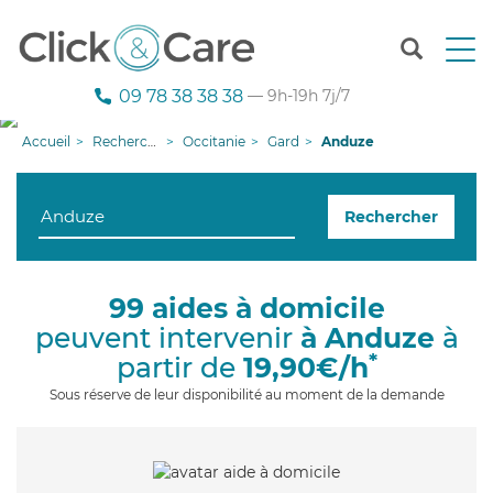
T
o
g
09 78 38 38 38
— 9h-19h 7j/7
g
l
Accueil
Recherche aide à domicile
Occitanie
Gard
Anduze
e
n
a
Rechercher
v
i
g
a
99 aides à domicile
t
peuvent intervenir
à Anduze
à
i
o
*
partir de
19,90€/h
n
Sous réserve de leur disponibilité au moment de la demande