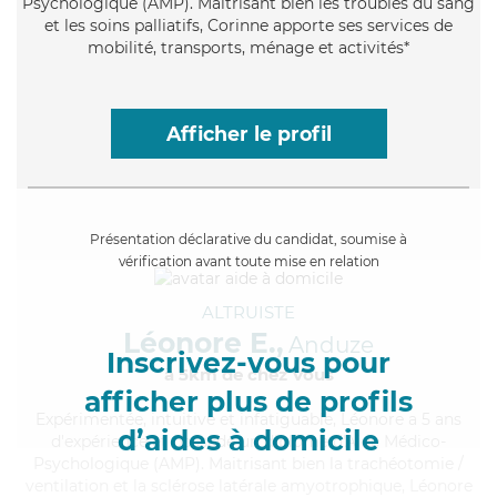
Psychologique (AMP). Maitrisant bien les troubles du sang
et les soins palliatifs, Corinne apporte ses services de
mobilité, transports, ménage et activités*
Afficher le profil
Présentation déclarative du candidat, soumise à
vérification avant toute mise en relation
ALTRUISTE
Léonore E.,
Anduze
Inscrivez-vous pour
à 5km de chez Vous
afficher plus de profils
Expérimentée
, intuitive et infatiguable, Léonore a 5 ans
d’aides à domicile
d'expérience et possède un diplôme d'Aide Médico-
Psychologique (AMP). Maitrisant bien la trachéotomie /
ventilation et la sclérose latérale amyotrophique, Léonore