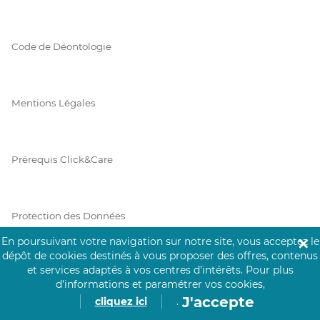
Code de Déontologie
Mentions Légales
Prérequis Click&Care
Protection des Données
En poursuivant votre navigation sur notre site, vous acceptez le
✕
dépôt de cookies destinés à vous proposer des offres, contenus
et services adaptés à vos centres d’intérêts.
Pour plus
Vie Privée
d’informations et paramétrer vos cookies,
J'accepte
cliquez ici
.