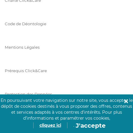
Charte Click&Care
Code de Déontologie
Mentions Légales
Prérequis Click&Care
Protection des Données
En poursuivant votre navigation sur notre site, vous acceptez le
✕
dépôt de cookies destinés à vous proposer des offres, contenus
et services adaptés à vos centres d’intérêts.
Pour plus
Vie Privée
d’informations et paramétrer vos cookies,
J'accepte
cliquez ici
.