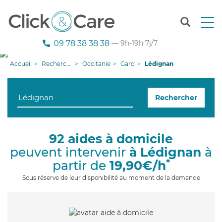
T
o
g
09 78 38 38 38
— 9h-19h 7j/7
g
l
Accueil
Recherche aide à domicile
Occitanie
Gard
Lédignan
e
n
a
Rechercher
v
i
g
a
92 aides à domicile
t
peuvent intervenir
à Lédignan
à
i
o
*
partir de
19,90€/h
n
Sous réserve de leur disponibilité au moment de la demande