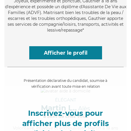
Joyeux
, expérimenté et ponctuel, Gauthier a 18 ans
d'expérience et possède un diplôme d'Assistante De Vie aux
Familles (ADVF). Maitrisant bien les troubles de la peau /
escarres et les troubles orthopédiques, Gauthier apporte
ses services de compagnie/loisirs, transports, activités et
lessive/repassage*
Afficher le profil
Présentation déclarative du candidat, soumise à
vérification avant toute mise en relation
ÉLÉGANT
Martin L.,
Alès
Inscrivez-vous pour
à 5km de chez Vous
afficher plus de profils
Volontaire
, intuitive et enthousiaste, Martin a 18 ans