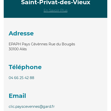
Saint-Privat-des-Vieux
En Savoir Plus
Adresse
EPAPH Pays Cévènnes Rue du Bougès
30100
Alès
Téléphone
04 66 25 42 88
Email
clic.payscevennes@gard.fr