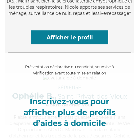
(AS). Maitrisant bien la sclérose latérale amyotrophique et
les troubles respiratoires, Nicole apporte ses services de
ménage, surveillance de nuit, repas et lessive/repassage*
Afficher le profil
Présentation déclarative du candidat, soumise à
vérification avant toute mise en relation
SÉRIEUSE
Ophélie B.,
Saint-Privat-des-Vieux
Inscrivez-vous pour
à 5km de chez Vous
afficher plus de profils
Fiable
, enthousiaste et infatiguable, Ophélie a 11 ans
d’aides à domicile
d'expérience et possède un diplôme d'Assistante De Vie
Dépendance (ADVD). Maitrisant bien la maladie
d'alzheimer et les troubles de la peau / escarres, Ophélie