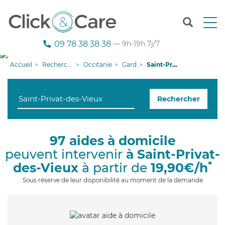
T
o
g
09 78 38 38 38
— 9h-19h 7j/7
g
l
Accueil
Recherche aide à domicile
Occitanie
Gard
Saint-Privat-des-Vieux
e
n
a
Rechercher
v
i
g
a
97 aides à domicile
t
peuvent intervenir
à Saint-Privat-
i
o
*
des-Vieux
à partir de
19,90€/h
n
Sous réserve de leur disponibilité au moment de la demande