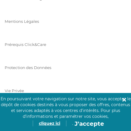
Mentions Légales
Prérequis Click&Care
Protection des Données
Vie Privée
En poursuivant votre navigation sur notre site, vous acceptez le
✕
dépôt de cookies destinés à vous proposer des offres, contenus
et services adaptés à vos centres d’intérêts.
Pour plus
d’informations et paramétrer vos cookies,
PAIEMENT SÉCURISÉ
J'accepte
cliquez ici
.
La collecte de vos informations de carte bancaire est cryptée