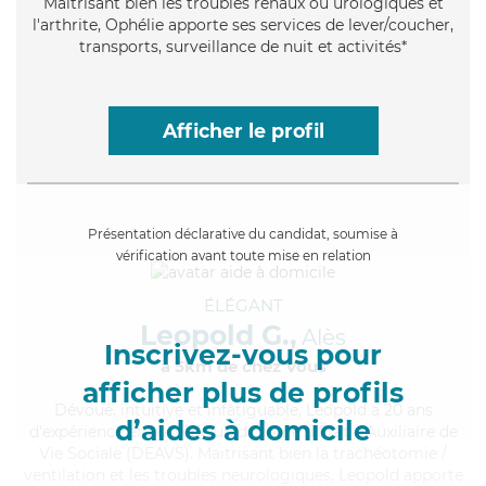
Maitrisant bien les troubles rénaux ou urologiques et
l'arthrite, Ophélie apporte ses services de lever/coucher,
transports, surveillance de nuit et activités*
Afficher le profil
Présentation déclarative du candidat, soumise à
vérification avant toute mise en relation
ÉLÉGANT
Leopold G.,
Alès
Inscrivez-vous pour
à 5km de chez Vous
afficher plus de profils
Dévoué
, intuitive et infatiguable, Leopold a 20 ans
d’aides à domicile
d'expérience et possède un diplôme d'État d'Auxiliaire de
Vie Sociale (DEAVS). Maitrisant bien la trachéotomie /
ventilation et les troubles neurologiques, Leopold apporte