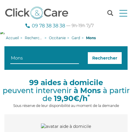
T
o
g
09 78 38 38 38
— 9h-19h 7j/7
g
l
Accueil
Recherche aide à domicile
Occitanie
Gard
Mons
e
n
a
Rechercher
v
i
g
a
99 aides à domicile
t
peuvent intervenir
à Mons
à partir
i
o
*
de
19,90€/h
n
Sous réserve de leur disponibilité au moment de la demande