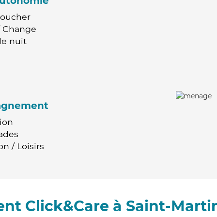
'autonomie
Coucher
 / Change
e nuit
agnement
ion
ades
n / Loisirs
nt Click&Care à Saint-Marti