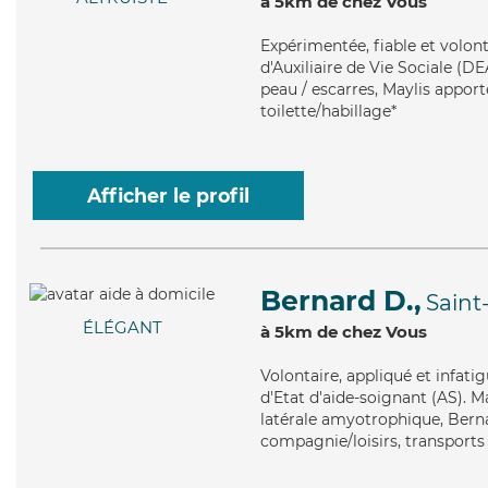
à 5km de chez Vous
Expérimentée
, fiable et volo
d'Auxiliaire de Vie Sociale (DE
peau / escarres, Maylis apport
toilette/habillage*
Afficher le profil
Bernard D.,
Saint
ÉLÉGANT
à 5km de chez Vous
Volontaire
, appliqué et infat
d'Etat d'aide-soignant (AS). M
latérale amyotrophique, Berna
compagnie/loisirs, transports 