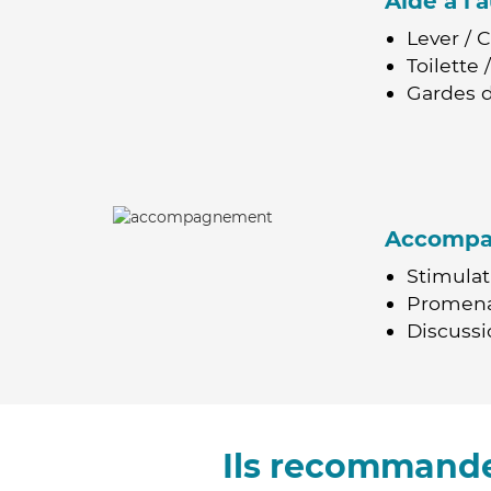
Aide à l
Lever / 
Toilette
Gardes d
Accomp
Stimulat
Promen
Discussio
Ils recommande