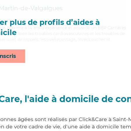
-Martin-de-Valgalgues
r plus de profils d’aides à
itive, Maxime a 14 ans d'expérience et possède un BEP Carrières
cile
aitrisant bien les troubles cardiovasculaires et les troubles de
services de rappels, lessive/repassage, lever/coucher et
nscris
Care, l'aide à domicile de co
sonnes âgées sont réalisés par Click&Care à Saint-
 de votre cadre de vie, d'une aide à domicile tem