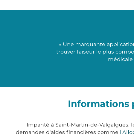
« Une marquante applicatio
trouver faiseur le plus compo
médicale 
Informations 
Impanté à Saint-Martin-de-Valgalgues, 
demandes d'aides financières comme
l'All