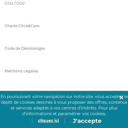
CGU / GGV
Charte Click&Care
Code de Déontologie
Mentions Légales
Prérequis Click&Care
En poursuivant votre navigation sur notre site, vous acceptez le
✕
dépôt de cookies destinés à vous proposer des offres, contenus
et services adaptés à vos centres d’intérêts.
Pour plus
d’informations et paramétrer vos cookies,
Protection des Données
J'accepte
cliquez ici
.