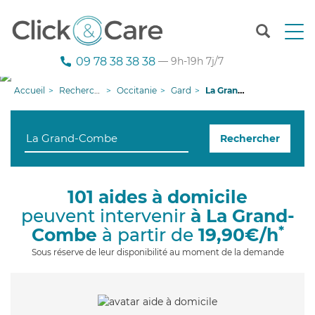
T
o
g
09 78 38 38 38
— 9h-19h 7j/7
g
l
Accueil
Recherche aide à domicile
Occitanie
Gard
La Grand-Combe
e
n
a
Rechercher
v
i
g
a
101 aides à domicile
t
peuvent intervenir
à La Grand-
i
o
*
Combe
à partir de
19,90€/h
n
Sous réserve de leur disponibilité au moment de la demande