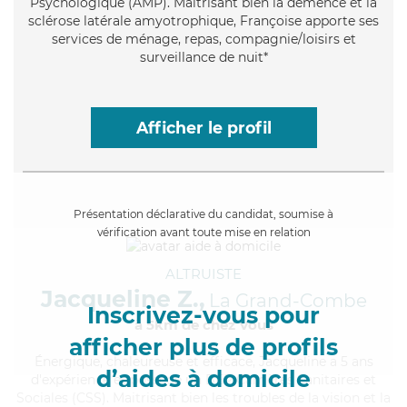
Psychologique (AMP). Maitrisant bien la démence et la
sclérose latérale amyotrophique, Françoise apporte ses
services de ménage, repas, compagnie/loisirs et
surveillance de nuit*
Afficher le profil
Présentation déclarative du candidat, soumise à
vérification avant toute mise en relation
ALTRUISTE
Jacqueline Z.,
La Grand-Combe
Inscrivez-vous pour
à 5km de chez Vous
afficher plus de profils
Énergique
, chaleureuse et efficace, Jacqueline a 5 ans
d’aides à domicile
d'expérience et possède un BEP Carrières Sanitaires et
Sociales (CSS). Maitrisant bien les troubles de la vision et la