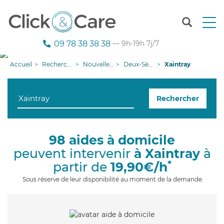
T
o
g
09 78 38 38 38
— 9h-19h 7j/7
g
l
Accueil
Recherche aide à domicile
Nouvelle-Aquitaine
Deux-Sèvres
Xaintray
e
n
a
Rechercher
v
i
g
a
98 aides à domicile
t
peuvent intervenir
à Xaintray
à
i
o
*
partir de
19,90€/h
n
Sous réserve de leur disponibilité au moment de la demande