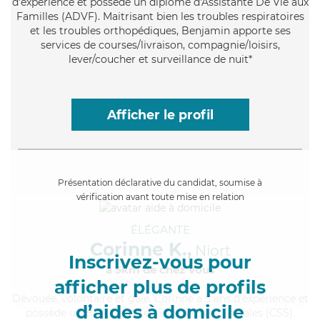
d'expérience et possède un diplôme d'Assistante De Vie aux
Familles (ADVF). Maitrisant bien les troubles respiratoires
et les troubles orthopédiques, Benjamin apporte ses
services de courses/livraison, compagnie/loisirs,
lever/coucher et surveillance de nuit*
Afficher le profil
Présentation déclarative du candidat, soumise à
vérification avant toute mise en relation
ÉLÉGANTE
Corinne K.,
Niort
Inscrivez-vous pour
à 5km de chez Vous
afficher plus de profils
Dévouée
, volontaire et gaie, Corinne a 5 ans d'expérience et
d’aides à domicile
possède un BEP Carrières Sanitaires et Sociales (CSS).