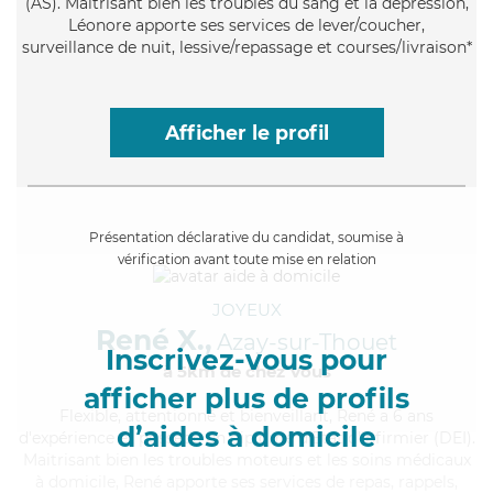
(AS). Maitrisant bien les troubles du sang et la dépression,
Léonore apporte ses services de lever/coucher,
surveillance de nuit, lessive/repassage et courses/livraison*
Afficher le profil
Présentation déclarative du candidat, soumise à
vérification avant toute mise en relation
JOYEUX
René X.,
Azay-sur-Thouet
Inscrivez-vous pour
à 5km de chez Vous
afficher plus de profils
Flexible
, attentionné et bienveillant, René a 6 ans
d’aides à domicile
d'expérience et possède un diplôme d'Etat d'infirmier (DEI).
Maitrisant bien les troubles moteurs et les soins médicaux
à domicile, René apporte ses services de repas, rappels,