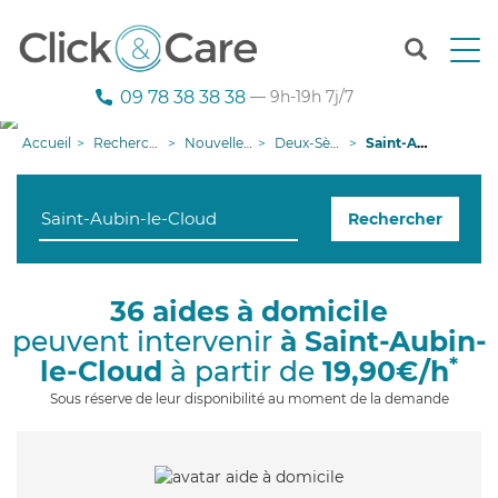
T
o
g
09 78 38 38 38
— 9h-19h 7j/7
g
l
Accueil
Recherche aide à domicile
Nouvelle-Aquitaine
Deux-Sèvres
Saint-Aubin-le-Cloud
e
n
a
Rechercher
v
i
g
a
36 aides à domicile
t
peuvent intervenir
à Saint-Aubin-
i
o
*
le-Cloud
à partir de
19,90€/h
n
Sous réserve de leur disponibilité au moment de la demande