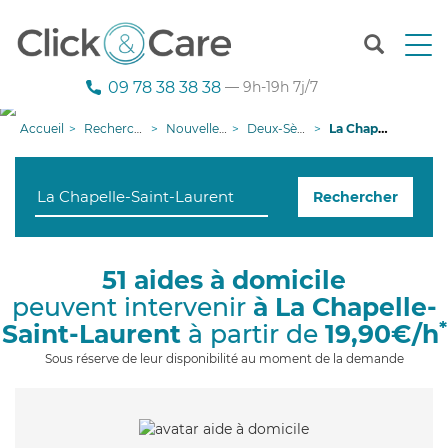
T
o
g
09 78 38 38 38
— 9h-19h 7j/7
g
l
Accueil
Recherche aide à domicile
Nouvelle-Aquitaine
Deux-Sèvres
La Chapelle-Saint-Laurent
e
n
a
Rechercher
v
i
g
a
51 aides à domicile
t
peuvent intervenir
à La Chapelle-
i
o
*
Saint-Laurent
à partir de
19,90€/h
n
Sous réserve de leur disponibilité au moment de la demande