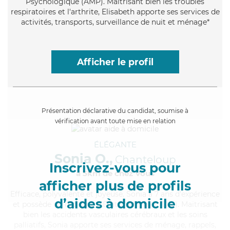
Psychologique (AMP). Maitrisant bien les troubles
respiratoires et l'arthrite, Elisabeth apporte ses services de
activités, transports, surveillance de nuit et ménage*
Afficher le profil
Présentation déclarative du candidat, soumise à
vérification avant toute mise en relation
ÉLÉGANTE
Sonia O.,
Chanteloup
Inscrivez-vous pour
à 5km de chez Vous
afficher plus de profils
Efficace
, polyvalente et joyeuse, Sonia a 7 ans d'expérience
d’aides à domicile
et possède un diplôme d'Etat d'infirmier (DEI). Maitrisant
bien les accidents vasculaires cérébraux et les soins
palliatifs, Sonia apporte ses services de ménage, rappels,