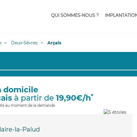
QUI SOMMES-NOUS ?
IMPLANTATIO
e
Deux-Sèvres
Arçais
à domicile
*
çais
à partir de
19,90€/h
ilité au moment de la demande
laire-la-Palud