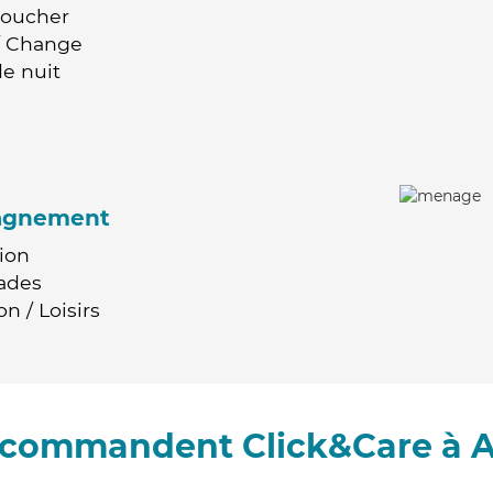
Coucher
 / Change
e nuit
agnement
ion
ades
n / Loisirs
recommandent Click&Care à A