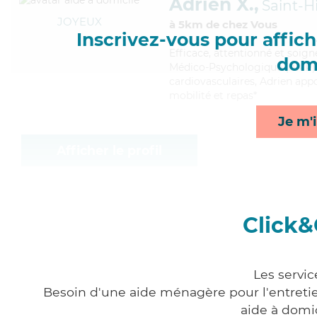
Adrien X.,
Saint-Hi
JOYEUX
à 5km de chez Vous
Inscrivez-vous pour affiche
Efficace
, attentionné et soign
domi
Médico-Psychologique (AMP). M
cardiovasculaires, Adrien appo
mobilité et repas*
Je m'i
Afficher le profil
Click&
Les servic
Besoin d'une aide ménagère pour l'entretien
aide à domi