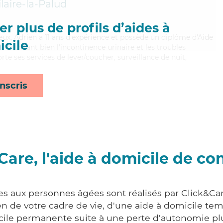
laire-la-Palud
r plus de profils d’aides à
eux, Adrien a 11 ans d'expérience et possède un diplôme d'Aide
cile
aitrisant bien l'incontinence urinaire et les troubles
rte ses services de lever/coucher, surveillance de nuit,
nscris
Care, l'aide à domicile de co
es aux personnes âgées sont réalisés par Click&Car
 de votre cadre de vie, d'une aide à domicile tem
cile permanente suite à une perte d'autonomie pl