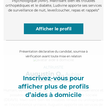
Psychologique (AMP). Maitrisant bien les troubles
orthopédiques et le diabète, Ludivine apporte ses services
de surveillance de nuit, lever/coucher, repas et rappels*
Afficher le profil
Présentation déclarative du candidat, soumise à
vérification avant toute mise en relation
ALTRUISTE
Augustin Q.,
Aubiac
Inscrivez-vous pour
à 5km de chez Vous
afficher plus de profils
Humain
, dynamique et gai, Augustin a 5 ans d'expérience et
d’aides à domicile
possède un diplôme d'État d'Auxiliaire de Vie Sociale
(DEAVS). Maitrisant bien les troubles rénaux ou urologiques
et l'incontinence urinaire, Augustin apporte ses services de