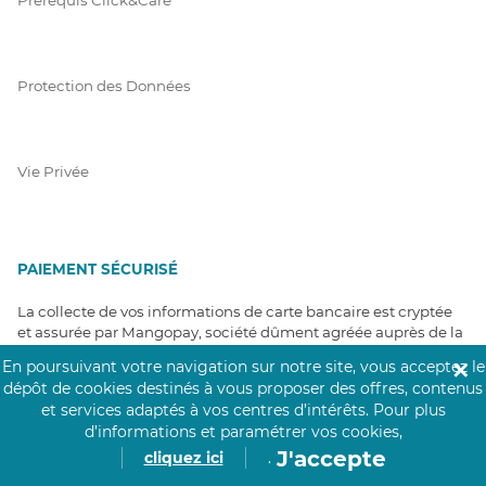
Protection des Données
Vie Privée
PAIEMENT SÉCURISÉ
La collecte de vos informations de carte bancaire est cryptée
et assurée par Mangopay, société dûment agréée auprès de la
Banque de France.
En poursuivant votre navigation sur notre site, vous acceptez le
✕
dépôt de cookies destinés à vous proposer des offres, contenus
et services adaptés à vos centres d’intérêts.
Pour plus
d’informations et paramétrer vos cookies,
J'accepte
cliquez ici
.