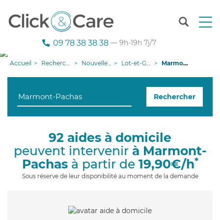
T
o
g
09 78 38 38 38
— 9h-19h 7j/7
g
l
Accueil
Recherche aide à domicile
Nouvelle-Aquitaine
Lot-et-Garonne
Marmont-Pachas
e
n
a
Rechercher
v
i
g
a
92 aides à domicile
t
peuvent intervenir
à Marmont-
i
o
*
Pachas
à partir de
19,90€/h
n
Sous réserve de leur disponibilité au moment de la demande