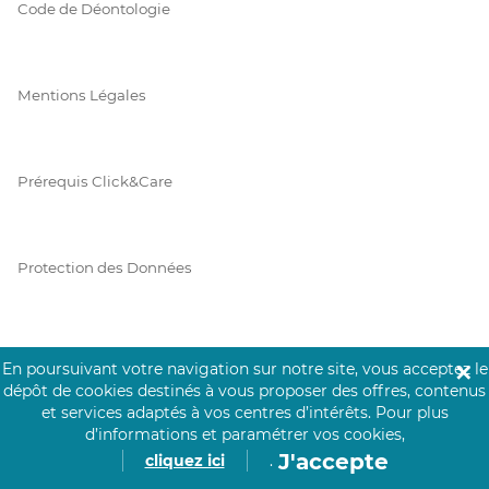
Code de Déontologie
Mentions Légales
Prérequis Click&Care
Protection des Données
Vie Privée
En poursuivant votre navigation sur notre site, vous acceptez le
✕
dépôt de cookies destinés à vous proposer des offres, contenus
et services adaptés à vos centres d’intérêts.
Pour plus
d’informations et paramétrer vos cookies,
PAIEMENT SÉCURISÉ
J'accepte
cliquez ici
.