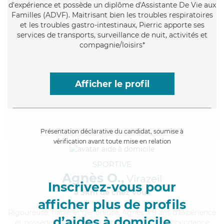
d'expérience et possède un diplôme d'Assistante De Vie aux
Familles (ADVF). Maitrisant bien les troubles respiratoires
et les troubles gastro-intestinaux, Pierric apporte ses
services de transports, surveillance de nuit, activités et
compagnie/loisirs*
Afficher le profil
Présentation déclarative du candidat, soumise à
vérification avant toute mise en relation
SPORTIVE
Agnès O.,
Virazeil
Inscrivez-vous pour
à 5km de chez Vous
afficher plus de profils
Rigoureuse
, fiable et généreuse, Agnès a 8 ans d'expérience
d’aides à domicile
et possède un diplôme d'Assistante De Vie Dépendance