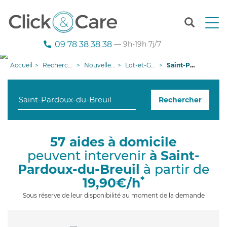
T
o
g
09 78 38 38 38
— 9h-19h 7j/7
g
l
Accueil
Recherche aide à domicile
Nouvelle-Aquitaine
Lot-et-Garonne
Saint-Pardoux-du-Breuil
e
n
a
Rechercher
v
i
g
a
57 aides à domicile
t
peuvent intervenir
à Saint-
i
o
Pardoux-du-Breuil
à partir de
n
*
19,90€/h
Sous réserve de leur disponibilité au moment de la demande