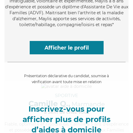
Infatiguable
, volontaire et expérimentée, Maylis a 8 ans
d'expérience et possède un diplôme d'Assistante De Vie aux
Familles (ADVF). Maitrisant bien l'arthrite et la maladie
d'alzheimer, Maylis apporte ses services de activités,
toilette/habillage, compagnie/loisirs et repas*
Afficher le profil
Présentation déclarative du candidat, soumise à
vérification avant toute mise en relation
SPORTIVE
Camille Q.,
Marmande
Inscrivez-vous pour
à 5km de chez Vous
afficher plus de profils
Fiable
, optimiste et rigoureuse, Camille a 5 ans d'expérience
d’aides à domicile
et possède un diplôme d'Assistante De Vie aux Familles