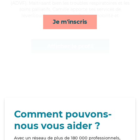
(ADVF). Maitrisant bien les troubles respiratoires et les
soins palliatifs, Camille apporte ses services de
lever/coucher, compagnie/loisirs, mobilité et
Je m'inscris
lessive/repassage*
Afficher le profil
Comment pouvons-
nous vous aider ?
Avec un réseau de plus de 180 000 professionnels,