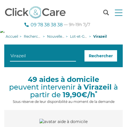
T
o
g
09 78 38 38 38
— 9h-19h 7j/7
g
l
Accueil
Recherche aide à domicile
Nouvelle-Aquitaine
Lot-et-Garonne
Virazeil
e
n
a
Rechercher
v
i
g
a
49 aides à domicile
t
peuvent intervenir
à Virazeil
à
i
o
*
partir de
19,90€/h
n
Sous réserve de leur disponibilité au moment de la demande