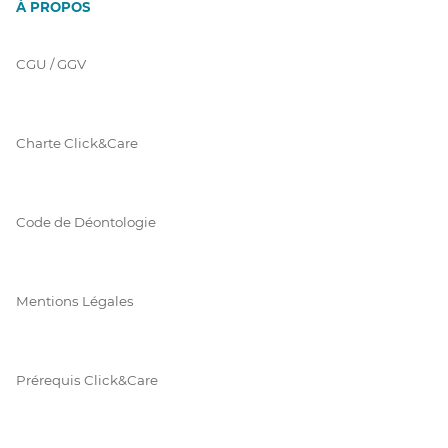
À PROPOS
CGU / GGV
Charte Click&Care
Code de Déontologie
Mentions Légales
Prérequis Click&Care