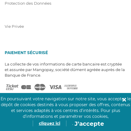
Protection des Données
Vie Privée
PAIEMENT SÉCURISÉ
La collecte de vos informations de carte bancaire est cryptée
et assurée par Mangopay, société dûment agréée auprès de la
Banque de France.
En poursuivant votre navigation sur notre site, vous acceptez le
✕
dépôt de cookies destinés à vous proposer des offres, contenus
et services adaptés à vos centres d’intérêts.
Pour plus
d’informations et paramétrer vos cookies,
NOS PARTENAIRES
J'accepte
cliquez ici
.
Click&Care est soutenu par les Groupes