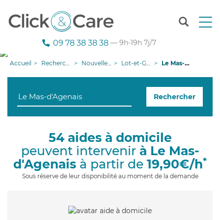
T
o
g
09 78 38 38 38
— 9h-19h 7j/7
g
l
Accueil
Recherche aide à domicile
Nouvelle-Aquitaine
Lot-et-Garonne
Le Mas-d'Agenais
e
n
a
Rechercher
v
i
g
a
54 aides à domicile
t
peuvent intervenir
à Le Mas-
i
o
*
d'Agenais
à partir de
19,90€/h
n
Sous réserve de leur disponibilité au moment de la demande