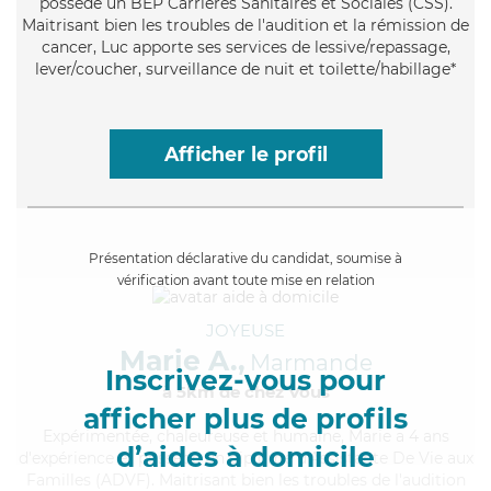
possède un BEP Carrières Sanitaires et Sociales (CSS).
Maitrisant bien les troubles de l'audition et la rémission de
cancer, Luc apporte ses services de lessive/repassage,
lever/coucher, surveillance de nuit et toilette/habillage*
Afficher le profil
Présentation déclarative du candidat, soumise à
vérification avant toute mise en relation
JOYEUSE
Marie A.,
Marmande
Inscrivez-vous pour
à 5km de chez Vous
afficher plus de profils
Expérimentée
, chaleureuse et humaine, Marie a 4 ans
d’aides à domicile
d'expérience et possède un diplôme d'Assistante De Vie aux
Familles (ADVF). Maitrisant bien les troubles de l'audition