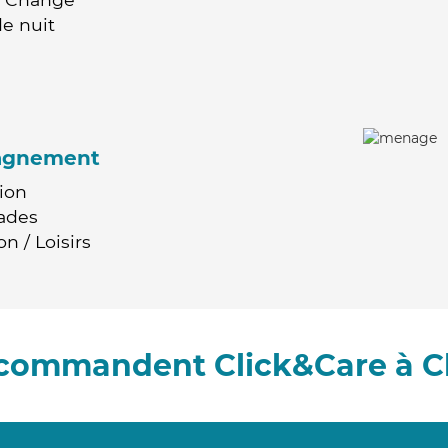
e nuit
agnement
ion
ades
n / Loisirs
ecommandent Click&Care à C