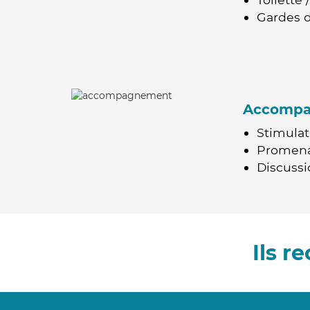
Gardes d
Accomp
Stimulat
Promen
Discussio
Ils r