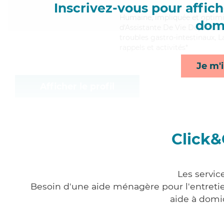
Inscrivez-vous pour affiche
Humaine
, impliquée et optimi
domi
d'Assistante De Vie Dépendance
troubles gastro-intestinaux, L
rappels et activités*
Je m'i
Afficher le profil
Click&
Les servic
Besoin d'une aide ménagère pour l'entretien
aide à domi