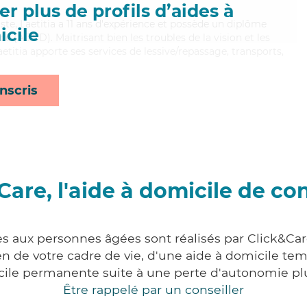
r plus de profils d’aides à
ste, Laetitia a 11 ans d'expérience et possède un diplôme
cile
 (ADVD). Maitrisant bien les troubles de la vision et les
aetitia apporte ses services de lessive/repassage, transports,
nscris
Care, l'aide à domicile de co
es aux personnes âgées sont réalisés par Click&Care
 de votre cadre de vie, d'une aide à domicile tem
cile permanente suite à une perte d'autonomie pl
Être rappelé par un conseiller