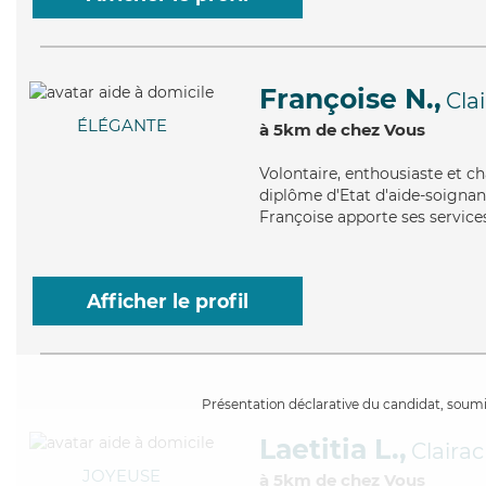
Françoise N.,
Cla
ÉLÉGANTE
à 5km de chez Vous
Volontaire
, enthousiaste et c
diplôme d'Etat d'aide-soignant 
Françoise apporte ses services
Afficher le profil
Présentation déclarative du candidat, soumis
Laetitia L.,
Clairac
JOYEUSE
à 5km de chez Vous