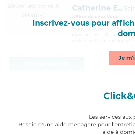
Catherine E.,
Sai
SPORTIVE
à 5km de chez Vous
Inscrivez-vous pour affiche
Rigoureuse
, bienveillante et
domi
diplôme d'Etat d'aide-soignant
parkinson, Catherine apporte s
Je m'i
Afficher le profil
Click&
Les services aux
Besoin d'une aide ménagère pour l'entretien
aide à domi