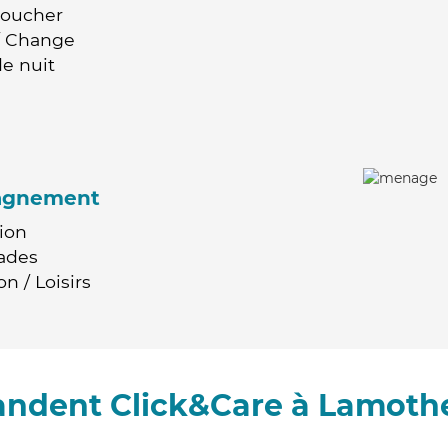
Coucher
 / Change
e nuit
agnement
ion
ades
n / Loisirs
andent Click&Care à Lamoth