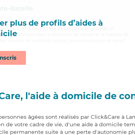
nte-Bazeille
r plus de profils d’aides à
 humaine, Catherine a 23 ans d'expérience et possède un
cile
 (AS). Maitrisant bien la rémission de cancer et la maladie de
es services de mobilité, rappels, lessive/repassage et repas*
nscris
Care, l'aide à domicile de co
 personnes âgées sont réalisés par Click&Care à L
 de votre cadre de vie, d'une aide à domicile tem
cile permanente suite à une perte d'autonomie pl