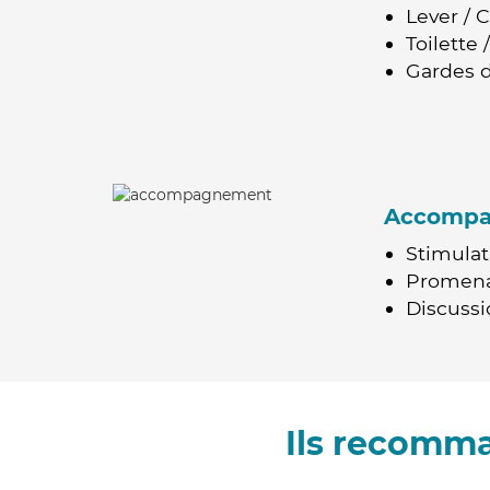
Lever / 
Toilette
Gardes d
Accomp
Stimulat
Promen
Discussio
Ils recomm