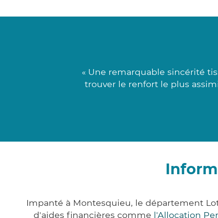
« Une remarquable sincérité tis
trouver le renfort le plus assi
Inform
Impanté à Montesquieu, le département Lot
d'aides financières comme
l'Allocation P