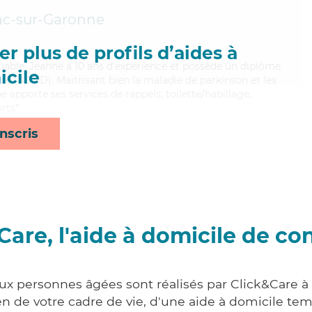
ac-sur-Garonne
r plus de profils d’aides à
iguable, Jeanne a 10 ans d'expérience et possède un diplôme
cile
e (ADVD). Maitrisant bien la maladie de parkinson et les
 apporte ses services de rappels, toilette/habillage,
orts*
nscris
Care, l'aide à domicile de co
aux personnes âgées sont réalisés par Click&Care 
 de votre cadre de vie, d'une aide à domicile tem