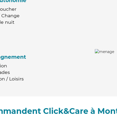
'autonomie
Coucher
 / Change
e nuit
agnement
ion
ades
n / Loisirs
ommandent Click&Care à Mon