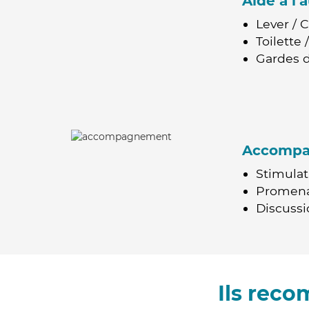
Aide à l
Lever / 
Toilette
Gardes d
Accomp
Stimulat
Promen
Discussio
Ils rec