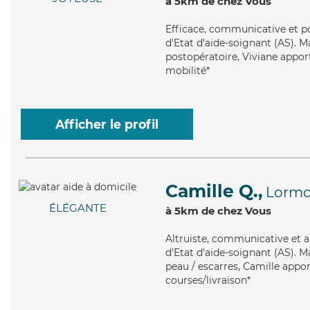
à 5km de chez Vous
Efficace
, communicative et po
d'Etat d'aide-soignant (AS). Ma
postopératoire, Viviane apport
mobilité*
Afficher le profil
Camille Q.,
Lormo
ÉLÉGANTE
à 5km de chez Vous
Altruiste
, communicative et a
d'Etat d'aide-soignant (AS). Ma
peau / escarres, Camille appo
courses/livraison*