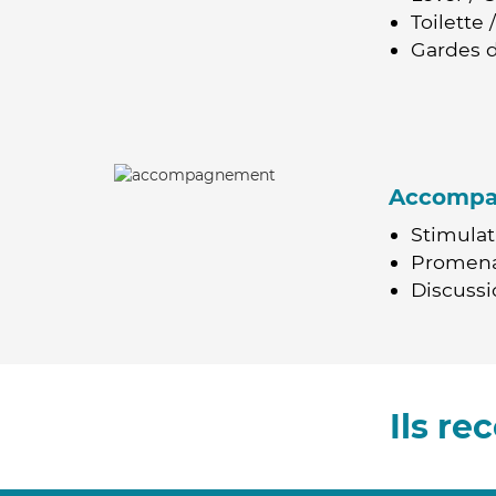
Toilette
Gardes d
Accomp
Stimulat
Promen
Discussio
Ils r