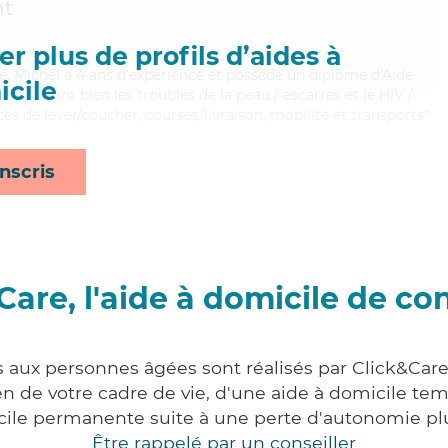
nt
r plus de profils d’aides à
é, Michel a 4 ans d'expérience et possède un diplôme d'Aide
cile
itrisant bien les troubles de la peau / escarres et le HIV /
ces de lever/coucher, courses/livraison, mobilité et transports*
nscris
Care, l'aide à domicile de co
s aux personnes âgées sont réalisés par Click&Car
 de votre cadre de vie, d'une aide à domicile tem
cile permanente suite à une perte d'autonomie pl
Être rappelé par un conseiller