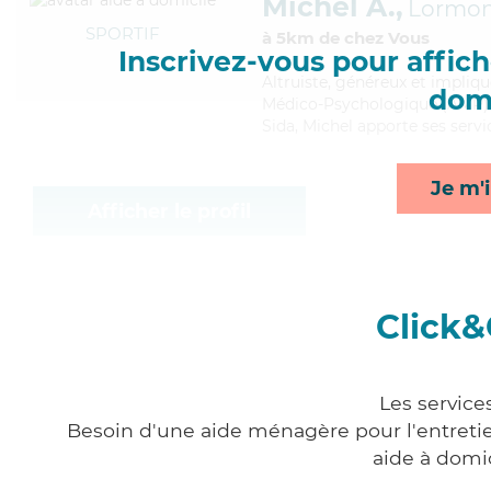
Michel A.,
Lormo
SPORTIF
à 5km de chez Vous
Inscrivez-vous pour affiche
Altruiste
, généreux et impliqu
domi
Médico-Psychologique (AMP). Ma
Sida, Michel apporte ses servi
Je m'i
Afficher le profil
Click&
Les service
Besoin d'une aide ménagère pour l'entretien
aide à domi