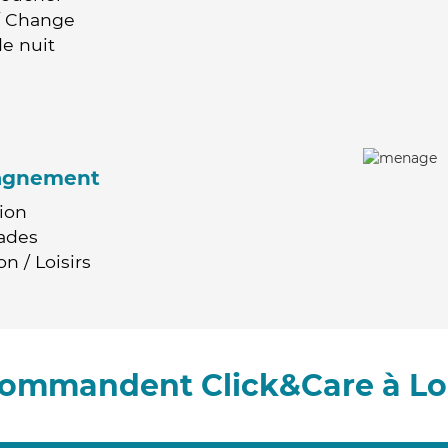
 / Change
e nuit
agnement
ion
ades
n / Loisirs
ecommandent Click&Care à L