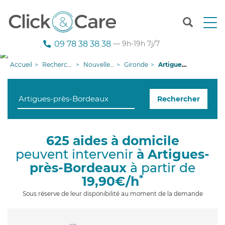
T
o
g
09 78 38 38 38
— 9h-19h 7j/7
g
l
Accueil
Recherche aide à domicile
Nouvelle-Aquitaine
Gironde
Artigues-près-Bordeaux
e
n
a
Rechercher
v
i
g
a
625 aides à domicile
t
peuvent intervenir
à Artigues-
i
o
près-Bordeaux
à partir de
n
*
19,90€/h
Sous réserve de leur disponibilité au moment de la demande