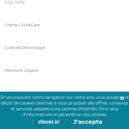
CGU / GGV
Charte Click&Care
Code de Déontologie
Mentions Légales
Prérequis Click&Care
En poursuivant votre navigation sur notre site, vous acceptez le
✕
dépôt de cookies destinés à vous proposer des offres, contenus
et services adaptés à vos centres d’intérêts.
Pour plus
d’informations et paramétrer vos cookies,
Protection des Données
J'accepte
cliquez ici
.