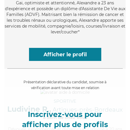
Gai
, optimiste et attentionné, Alexandre a 23 ans
d'expérience et possède un diplôme d'Assistante De Vie aux
Familles (ADVF). Maitrisant bien la rémission de cancer et
les troubles rénaux ou urologiques, Alexandre apporte ses
services de mobilité, compagnie/loisirs, courses/livraison et
lever/coucher*
Afficher le profil
Présentation déclarative du candidat, soumise à
vérification avant toute mise en relation
SPORTIVE
Ludivine R.,
Artigues-près-Bordeaux
Inscrivez-vous pour
à 5km de chez Vous
afficher plus de profils
Dévouée
, expérimentée et dynamique, Ludivine a 20 ans