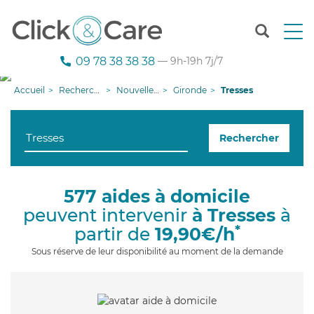
T
o
g
09 78 38 38 38
— 9h-19h 7j/7
g
l
Accueil
Recherche aide à domicile
Nouvelle-Aquitaine
Gironde
Tresses
e
n
a
Rechercher
v
i
g
a
577 aides à domicile
t
peuvent intervenir
à Tresses
à
i
o
*
partir de
19,90€/h
n
Sous réserve de leur disponibilité au moment de la demande