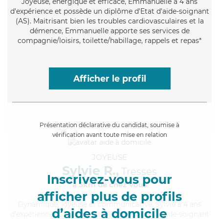
Joyeuse
, énergique et efficace, Emmanuelle a 4 ans
d'expérience et possède un diplôme d'Etat d'aide-soignant
(AS). Maitrisant bien les troubles cardiovasculaires et la
démence, Emmanuelle apporte ses services de
compagnie/loisirs, toilette/habillage, rappels et repas*
Afficher le profil
Présentation déclarative du candidat, soumise à
vérification avant toute mise en relation
JOYEUSE
Sylvie R.,
Tresses
Inscrivez-vous pour
à 5km de chez Vous
afficher plus de profils
Dynamique
, joyeuse et communicative, Sylvie a 4 ans
d’aides à domicile
d'expérience et possède un diplôme d'Etat d'aide-soignant