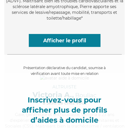
(ADVF). Maitrisant bien les troubles cardiovasculaires et la
sclérose latérale amyotrophique, Pierre apporte ses
services de lessive/repassage, mobilité, transports et
toilette/habillage*
Afficher le profil
Présentation déclarative du candidat, soumise à
vérification avant toute mise en relation
ALTRUISTE
Victoria A.,
Bouliac
Inscrivez-vous pour
à 5km de chez Vous
afficher plus de profils
Gaie
, généreuse et enthousiaste, Victoria a 23 ans
d’aides à domicile
d'expérience et possède un BEP Carrières Sanitaires et
Sociales (CSS). Maitrisant bien la trachéotomie / ventilation