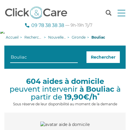
T
o
g
09 78 38 38 38
— 9h-19h 7j/7
g
l
Accueil
Recherche aide à domicile
Nouvelle-Aquitaine
Gironde
Bouliac
e
n
a
Rechercher
v
i
g
a
604 aides à domicile
t
peuvent intervenir
à Bouliac
à
i
o
*
partir de
19,90€/h
n
Sous réserve de leur disponibilité au moment de la demande