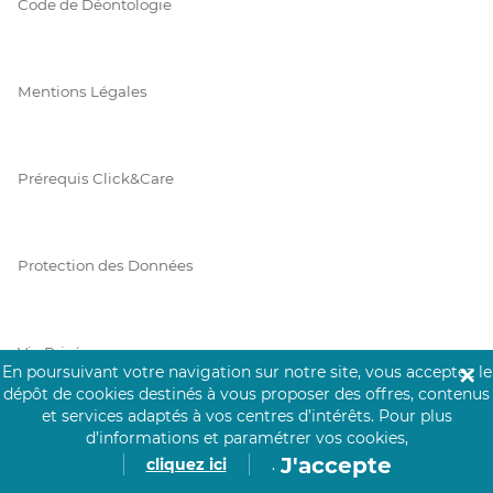
Code de Déontologie
Mentions Légales
Prérequis Click&Care
Protection des Données
Vie Privée
En poursuivant votre navigation sur notre site, vous acceptez le
✕
dépôt de cookies destinés à vous proposer des offres, contenus
et services adaptés à vos centres d’intérêts.
Pour plus
d’informations et paramétrer vos cookies,
PAIEMENT SÉCURISÉ
J'accepte
cliquez ici
.