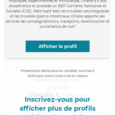
Impliquée
, expérimentée et minutieuse, Oriane a 6 ans
d'expérience et possède un BEP Carrières Sanitaires et
Sociales (CSS). Maitrisant bien les troubles neurologiques
et les troubles gastro-intestinaux, Oriane apporte ses
services de compagnie/loisirs, transports, lever/coucher et
surveillance de nuit*
Afficher le profil
Présentation déclarative du candidat, soumise à
vérification avant toute mise en relation
ALTRUISTE
Claudia I.,
Cadaujac
Inscrivez-vous pour
à 5km de chez Vous
afficher plus de profils
Fiable
, soigneuse et joyeuse, Claudia a 10 ans d'expérience