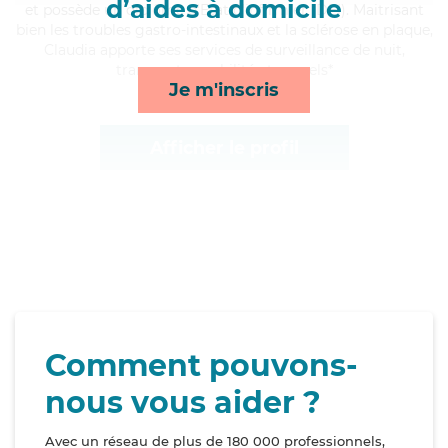
d’aides à domicile
et possède un diplôme d'Etat d'infirmier (DEI). Maitrisant
bien les troubles gastro-intestinaux et la sclérose en plaque,
Claudia apporte ses services de surveillance de nuit,
transports, mobilité et rappels*
Je m'inscris
Afficher le profil
Comment pouvons-
nous vous aider ?
Avec un réseau de plus de 180 000 professionnels,