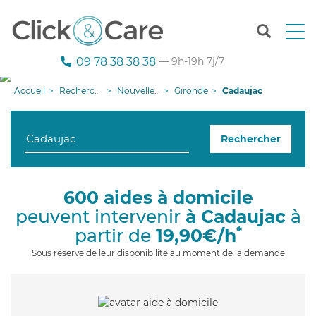
T
o
g
09 78 38 38 38
— 9h-19h 7j/7
g
l
Accueil
Recherche aide à domicile
Nouvelle-Aquitaine
Gironde
Cadaujac
e
n
a
Rechercher
v
i
g
a
600 aides à domicile
t
peuvent intervenir
à Cadaujac
à
i
o
*
partir de
19,90€/h
n
Sous réserve de leur disponibilité au moment de la demande