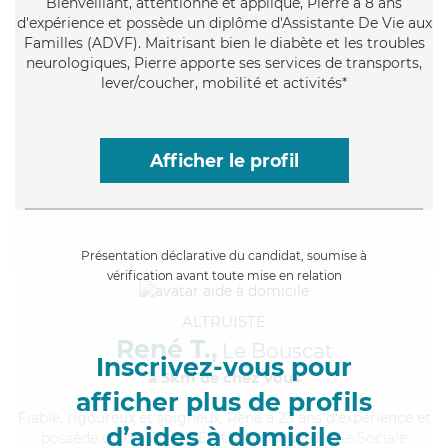
Bienveillant
, attentionné et appliqué, Pierre a 8 ans
d'expérience et possède un diplôme d'Assistante De Vie aux
Familles (ADVF). Maitrisant bien le diabète et les troubles
neurologiques, Pierre apporte ses services de transports,
lever/coucher, mobilité et activités*
Afficher le profil
Présentation déclarative du candidat, soumise à
vérification avant toute mise en relation
ALTRUISTE
René T.,
Le Bouscat
Inscrivez-vous pour
à 5km de chez Vous
afficher plus de profils
Fiable
, rigoureux et soigneux, René a 23 ans d'expérience et
d’aides à domicile
possède un diplôme d'État d'Auxiliaire de Vie Sociale