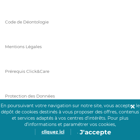
Code de Déontologie
Mentions Légales
Prérequis Click&Care
Protection des Données
En poursuivant votre navigation sur notre site, vous acceptez le
✕
dépôt de cookies destinés à vous proposer des offres, contenus
et services adaptés à vos centres d’intérêts.
Pour plus
Vie Privée
d’informations et paramétrer vos cookies,
J'accepte
cliquez ici
.