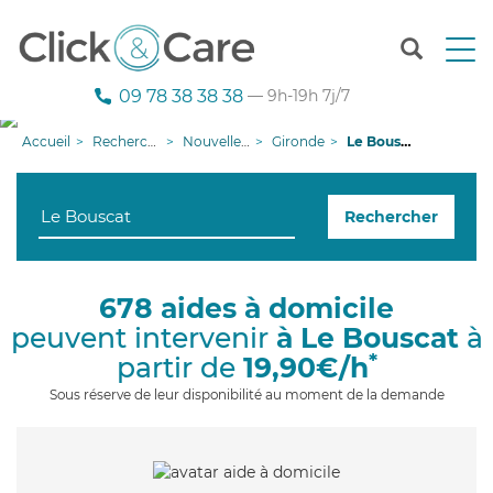
T
o
g
09 78 38 38 38
— 9h-19h 7j/7
g
l
Accueil
Recherche aide à domicile
Nouvelle-Aquitaine
Gironde
Le Bouscat
e
n
a
Rechercher
v
i
g
a
678 aides à domicile
t
peuvent intervenir
à Le Bouscat
à
i
o
*
partir de
19,90€/h
n
Sous réserve de leur disponibilité au moment de la demande