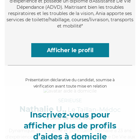
d'expérience et possède un diplôme d'Assistante De Vie
Dépendance (ADVD). Maitrisant bien les troubles
respiratoires et les troubles de la vision, Ania apporte ses
services de toilette/habillage, courses/livraison, transports
et mobilité*
Afficher le profil
Présentation déclarative du candidat, soumise à
vérification avant toute mise en relation
SÉRIEUSE
Nathalie U.,
Le Taillan-Médoc
Inscrivez-vous pour
à 5km de chez Vous
afficher plus de profils
Dynamique
, coopérative et ponctuelle, Nathalie a 23 ans
d’aides à domicile
d'expérience et possède un diplôme d'Assistante De Vie aux