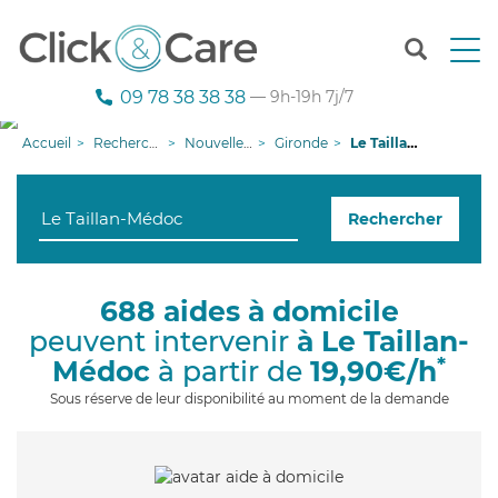
T
o
g
09 78 38 38 38
— 9h-19h 7j/7
g
l
Accueil
Recherche aide à domicile
Nouvelle-Aquitaine
Gironde
Le Taillan-Médoc
e
n
a
Rechercher
v
i
g
a
688 aides à domicile
t
peuvent intervenir
à Le Taillan-
i
o
*
Médoc
à partir de
19,90€/h
n
Sous réserve de leur disponibilité au moment de la demande