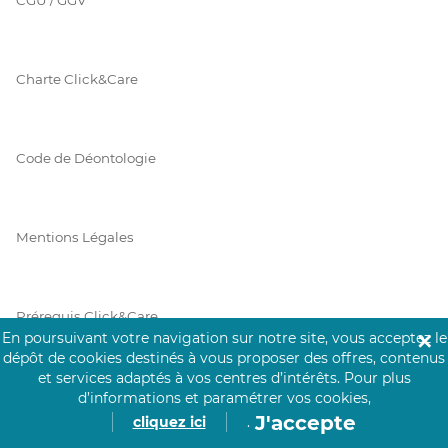
Charte Click&Care
Code de Déontologie
Mentions Légales
Prérequis Click&Care
En poursuivant votre navigation sur notre site, vous acceptez le
✕
dépôt de cookies destinés à vous proposer des offres, contenus
et services adaptés à vos centres d’intérêts.
Pour plus
Protection des Données
d’informations et paramétrer vos cookies,
J'accepte
cliquez ici
.