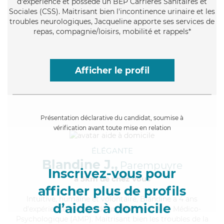
d'expérience et possède un BEP Carrières Sanitaires et
Sociales (CSS). Maitrisant bien l'incontinence urinaire et les
troubles neurologiques, Jacqueline apporte ses services de
repas, compagnie/loisirs, mobilité et rappels*
Afficher le profil
Présentation déclarative du candidat, soumise à
vérification avant toute mise en relation
ÉLÉGANTE
Blandine J.,
Parempuyre
Inscrivez-vous pour
à 5km de chez Vous
afficher plus de profils
Intuitive
, humaine et volontaire, Blandine a 4 ans
d’aides à domicile
d'expérience et possède un diplôme d'Aide Médico-
Psychologique (AMP). Maitrisant bien les troubles de la