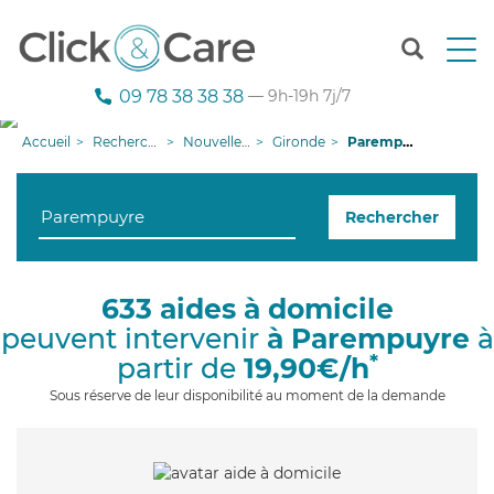
T
o
g
09 78 38 38 38
— 9h-19h 7j/7
g
l
Accueil
Recherche aide à domicile
Nouvelle-Aquitaine
Gironde
Parempuyre
e
n
a
Rechercher
v
i
g
a
633 aides à domicile
t
peuvent intervenir
à Parempuyre
à
i
o
*
partir de
19,90€/h
n
Sous réserve de leur disponibilité au moment de la demande