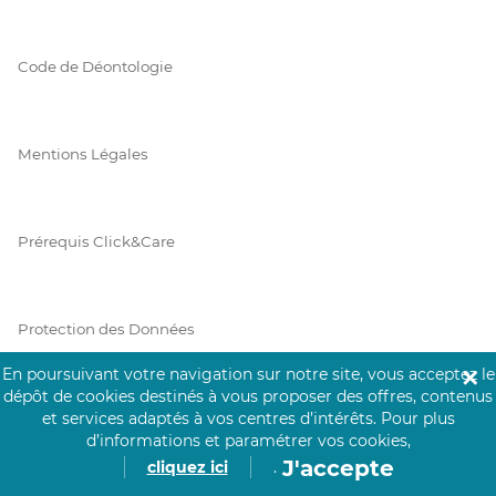
Code de Déontologie
Mentions Légales
Prérequis Click&Care
Protection des Données
En poursuivant votre navigation sur notre site, vous acceptez le
✕
dépôt de cookies destinés à vous proposer des offres, contenus
Vie Privée
et services adaptés à vos centres d’intérêts.
Pour plus
d’informations et paramétrer vos cookies,
J'accepte
cliquez ici
.