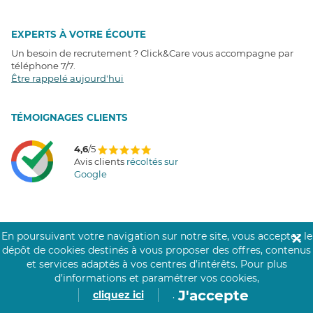
EXPERTS À VOTRE ÉCOUTE
Un besoin de recrutement ? Click&Care vous accompagne par
téléphone 7/7
.
Être rappelé aujourd'hui
T
É
MOIGNAGES CLIENTS
4,6
/5
Avis clients
récoltés sur
Google
COMMUNAUTÉ CLICK&CARE
En poursuivant votre navigation sur notre site, vous acceptez le
✕
dépôt de cookies destinés à vous proposer des offres, contenus
et services adaptés à vos centres d’intérêts.
Pour plus
d’informations et paramétrer vos cookies,
J'accepte
cliquez ici
.