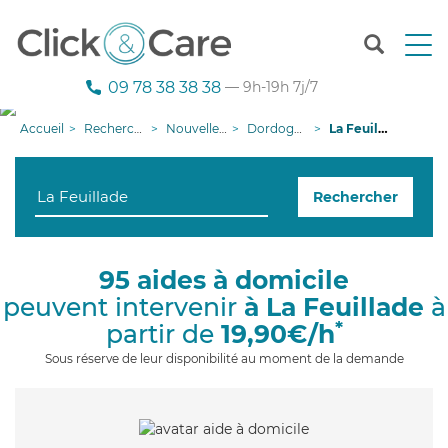
T
o
g
09 78 38 38 38
— 9h-19h 7j/7
g
l
Accueil
Recherche aide à domicile
Nouvelle-Aquitaine
Dordogne
La Feuillade
e
n
a
Rechercher
v
i
g
a
95 aides à domicile
t
peuvent intervenir
à La Feuillade
à
i
o
*
partir de
19,90€/h
n
Sous réserve de leur disponibilité au moment de la demande