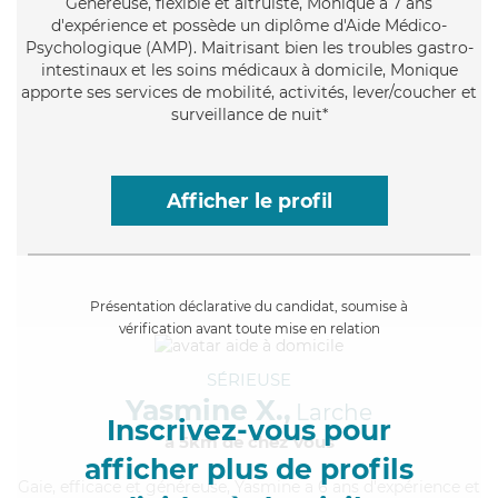
Généreuse
, flexible et altruiste, Monique a 7 ans
d'expérience et possède un diplôme d'Aide Médico-
Psychologique (AMP). Maitrisant bien les troubles gastro-
intestinaux et les soins médicaux à domicile, Monique
apporte ses services de mobilité, activités, lever/coucher et
surveillance de nuit*
Afficher le profil
Présentation déclarative du candidat, soumise à
vérification avant toute mise en relation
SÉRIEUSE
Yasmine X.,
Larche
Inscrivez-vous pour
à 5km de chez Vous
afficher plus de profils
Gaie
, efficace et généreuse, Yasmine a 6 ans d'expérience et