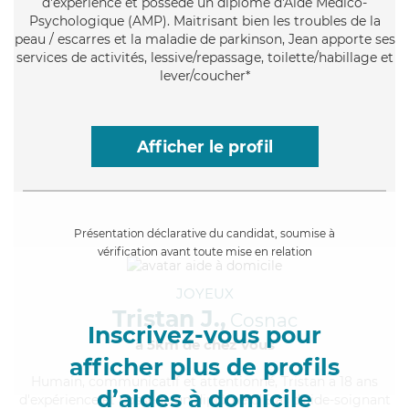
d'expérience et possède un diplôme d'Aide Médico-
Psychologique (AMP). Maitrisant bien les troubles de la
peau / escarres et la maladie de parkinson, Jean apporte ses
services de activités, lessive/repassage, toilette/habillage et
lever/coucher*
Afficher le profil
Présentation déclarative du candidat, soumise à
vérification avant toute mise en relation
JOYEUX
Tristan J.,
Cosnac
Inscrivez-vous pour
à 5km de chez Vous
afficher plus de profils
Humain
, communicatif et attentionné, Tristan a 18 ans
d’aides à domicile
d'expérience et possède un diplôme d'Etat d'aide-soignant