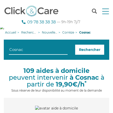
T
o
g
09 78 38 38 38
— 9h-19h 7j/7
g
l
Accueil
Recherche aide à domicile
Nouvelle-Aquitaine
Corrèze
Cosnac
e
n
a
Rechercher
v
i
g
a
109 aides à domicile
t
peuvent intervenir
à Cosnac
à
i
o
*
partir de
19,90€/h
n
Sous réserve de leur disponibilité au moment de la demande