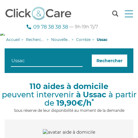
T
o
g
09 78 38 38 38
— 9h-19h 7j/7
g
l
Accueil
Recherche aide à domicile
Nouvelle-Aquitaine
Corrèze
Ussac
e
n
a
Rechercher
v
i
g
a
110 aides à domicile
t
peuvent intervenir
à Ussac
à partir
i
o
*
de
19,90€/h
n
Sous réserve de leur disponibilité au moment de la demande