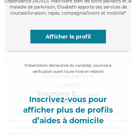
Dépendance (ADVD). Maitrisant bien les soins palliatifs et la
maladie de parkinson, Elisabeth apporte ses services de
courses/livraison, repas, compagnie/loisirs et mobilité*
Afficher le profil
Présentation déclarative du candidat, soumise à
vérification avant toute mise en relation
ALTRUISTE
Yasmine E.,
Ussac
Inscrivez-vous pour
à 5km de chez Vous
afficher plus de profils
Soigneuse
, impliquée et appliquée, Yasmine a 6 ans
d’aides à domicile
d'expérience et possède un diplôme d'État d'Auxiliaire de
Vie Sociale (DEAVS). Maitrisant bien la maladie de
parkinson et l'incontinence urinaire, Yasmine apporte ses