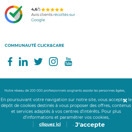
4,6
/5
Avis clients
récoltés sur
Google
COMMUNAUTÉ CLICK&CARE
Notre réseau de 200 000 professionnels soignants assiste les personnes âgées,
personnes handicapées, personnes dépendantes et les personnes à mobilité
En poursuivant votre navigation sur notre site, vous acceptez le
✕
réduite au domicile des personnes ou en structure. Nos aides à domicile, aides-
dépôt de cookies destinés à vous proposer des offres, contenus
soignantes et auxiliaires de vie accompagnent leurs bénéficiaires partout en
et services adaptés à vos centres d’intérêts.
Pour plus
France pour les gestes et actes essentiels de la vie quotidienne. Un besoin de
d’informations et paramétrer vos cookies,
maintien à domicile ? Nos auxiliaires de vie proposent leurs services d'aide à la
J'accepte
cliquez ici
.
personne : maintien du lien social, aide au lever, aide au coucher, aide
ménagère, aide à la toilette, aide à l'habillage, préparation des repas, aide à la