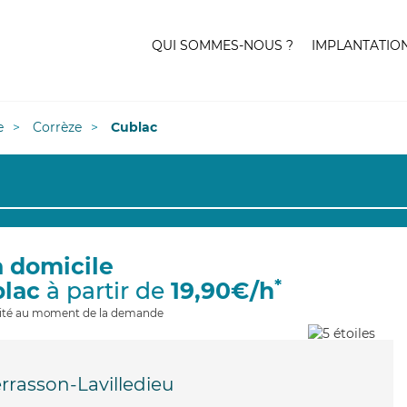
QUI SOMMES-NOUS ?
IMPLANTATIO
e
Corrèze
Cublac
à domicile
*
blac
à partir de
19,90€/h
ilité au moment de la demande
errasson-Lavilledieu