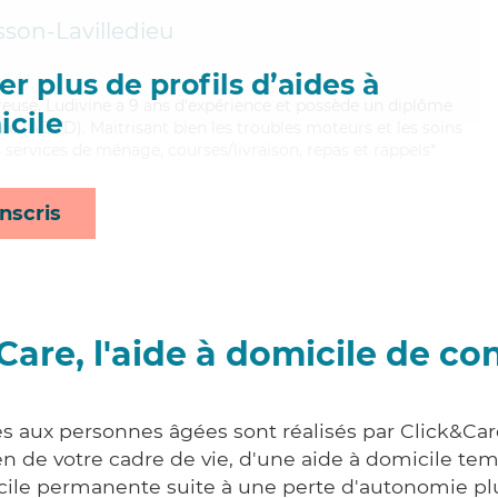
sson-Lavilledieu
r plus de profils d’aides à
eureuse, Ludivine a 9 ans d'expérience et possède un diplôme
cile
e (ADVD). Maitrisant bien les troubles moteurs et les soins
es services de ménage, courses/livraison, repas et rappels*
nscris
Care, l'aide à domicile de co
es aux personnes âgées sont réalisés par Click&Car
 de votre cadre de vie, d'une aide à domicile tem
cile permanente suite à une perte d'autonomie pl