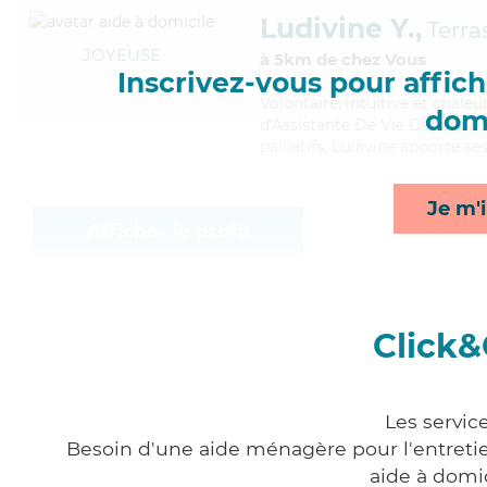
Ludivine Y.,
Terra
JOYEUSE
à 5km de chez Vous
Inscrivez-vous pour affiche
Volontaire
, intuitive et chal
domi
d'Assistante De Vie Dépendanc
palliatifs, Ludivine apporte s
Je m'i
Afficher le profil
Click&
Les servic
Besoin d'une aide ménagère pour l'entretien
aide à domi