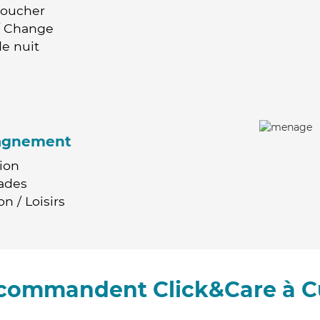
Coucher
 / Change
e nuit
agnement
ion
ades
n / Loisirs
recommandent Click&Care à C