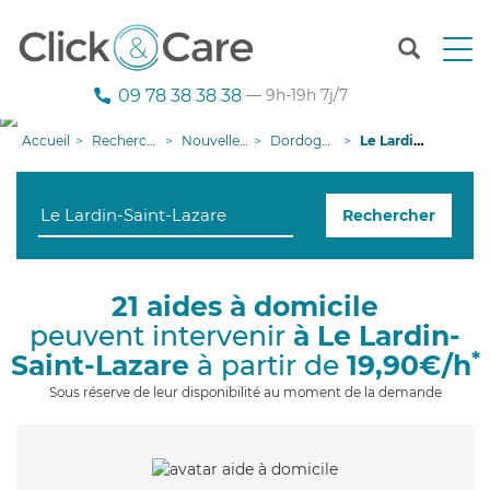
T
o
g
09 78 38 38 38
— 9h-19h 7j/7
g
l
Accueil
Recherche aide à domicile
Nouvelle-Aquitaine
Dordogne
Le Lardin-Saint-Lazare
e
n
a
Rechercher
v
i
g
a
21 aides à domicile
t
peuvent intervenir
à Le Lardin-
i
o
*
Saint-Lazare
à partir de
19,90€/h
n
Sous réserve de leur disponibilité au moment de la demande