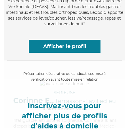
d'expérience et possède un diplôme d'État d'Auxiliaire de
Vie Sociale (DEAVS). Maitrisant bien les troubles gastro-
intestinaux et les troubles orthopédiques, Leopold apporte
ses services de lever/coucher, lessive/repassage, repas et
surveillance de nuit*
Afficher le profil
Présentation déclarative du candidat, soumise à
vérification avant toute mise en relation
SÉRIEUSE
Corinne E.,
Terrasson-Lavilledieu
Inscrivez-vous pour
à 5km de chez Vous
afficher plus de profils
Infatiguable
, altruiste et soigneuse, Corinne a 18 ans
d’aides à domicile
d'expérience et possède un diplôme d'Aide Médico-