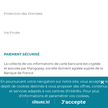
Protection des Données
Vie Privée
PAIEMENT SÉCURISÉ
La collecte de vos informations de carte bancaire est cryptée
et assurée par Mangopay, société dûment agréée auprès de la
Banque de France.
En poursuivant votre navigation sur notre site, vous acceptez le
✕
dépôt de cookies destinés à vous proposer des offres, contenus
et services adaptés à vos centres d’intérêts.
Pour plus
d’informations et paramétrer vos cookies,
J'accepte
cliquez ici
.