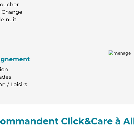
Coucher
 / Change
e nuit
agnement
ion
ades
n / Loisirs
ecommandent Click&Care à Al