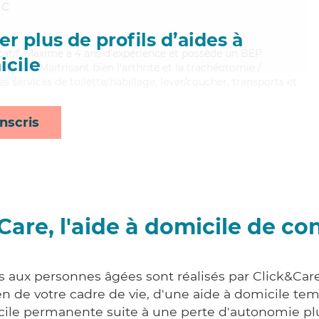
ac
r plus de profils d’aides à
atif, Maxime a 4 ans d'expérience et possède un BEP
cile
s (CSS). Maitrisant bien l'arthrite et la trachéotomie /
s services de toilette/habillage, lever/coucher, transports et
nscris
Care, l'aide à domicile de co
s aux personnes âgées sont réalisés par Click&Care
 de votre cadre de vie, d'une aide à domicile tem
cile permanente suite à une perte d'autonomie pl