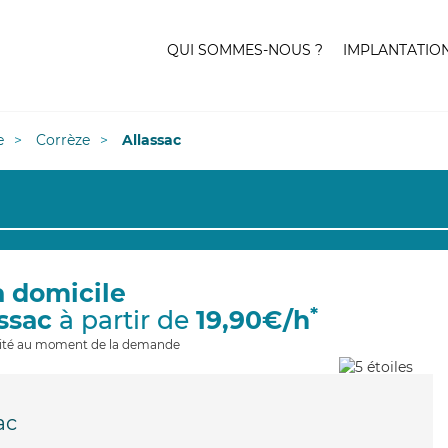
QUI SOMMES-NOUS ?
IMPLANTATIO
e
Corrèze
Allassac
à domicile
*
assac
à partir de
19,90€/h
ilité au moment de la demande
ac