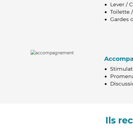
Lever / 
Toilette
Gardes d
Accomp
Stimulat
Promen
Discussio
Ils r