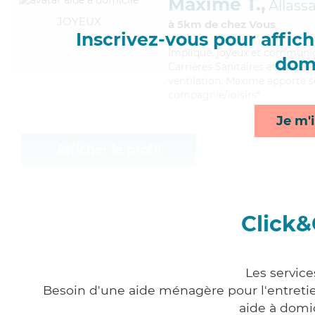
Maxime T.,
Allass
JOYEUX
à 5km de chez Vous
Inscrivez-vous pour affiche
Impliqué
, joyeux et communic
domi
Carrières Sanitaires et Sociale
ventilation, Maxime apporte se
compagnie/loisirs*
Je m'i
Afficher le profil
Click&
Les service
Besoin d'une aide ménagère pour l'entretien
aide à domi