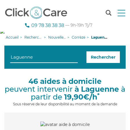
T
o
g
09 78 38 38 38
— 9h-19h 7j/7
g
l
Accueil
Recherche aide à domicile
Nouvelle-Aquitaine
Corrèze
Laguenne
e
n
a
Rechercher
v
i
g
a
46 aides à domicile
t
peuvent intervenir
à Laguenne
à
i
o
*
partir de
19,90€/h
n
Sous réserve de leur disponibilité au moment de la demande