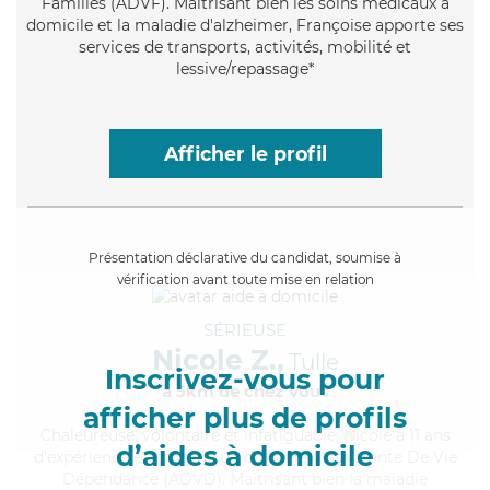
Familles (ADVF). Maitrisant bien les soins médicaux à
domicile et la maladie d'alzheimer, Françoise apporte ses
services de transports, activités, mobilité et
lessive/repassage*
Afficher le profil
Présentation déclarative du candidat, soumise à
vérification avant toute mise en relation
SÉRIEUSE
Nicole Z.,
Tulle
Inscrivez-vous pour
à 5km de chez Vous
afficher plus de profils
Chaleureuse
, volontaire et infatiguable, Nicole a 11 ans
d’aides à domicile
d'expérience et possède un diplôme d'Assistante De Vie
Dépendance (ADVD). Maitrisant bien la maladie