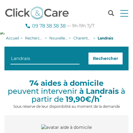
T
o
g
09 78 38 38 38
— 9h-19h 7j/7
g
l
Accueil
Recherche aide à domicile
Nouvelle-Aquitaine
Charente-Maritime
Landrais
e
n
a
Rechercher
v
i
g
a
74 aides à domicile
t
peuvent intervenir
à Landrais
à
i
o
*
partir de
19,90€/h
n
Sous réserve de leur disponibilité au moment de la demande