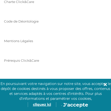
Charte Click&Care
Code de Déontologie
Mentions Légales
Prérequis Click&Care
Protection des Données
En poursuivant votre navigation sur notre site, vous acceptez le
✕
dépôt de cookies destinés à vous proposer des offres, contenus
et services adaptés à vos centres d’intérêts.
Pour plus
d’informations et paramétrer vos cookies,
Vie Privée
J'accepte
cliquez ici
.