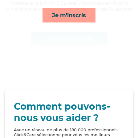
intestinaux et le HIV / Sida, Ania apporte ses services de
surveillance de nuit, compagnie/loisirs, courses/livraison et
Je m'inscris
lessive/repassage*
Afficher le profil
Comment pouvons-
nous vous aider ?
Avec un réseau de plus de 180 000 professionnels,
Click&Care sélectionne pour vous les meilleurs