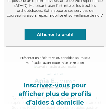
et possède un diplôme d'Assistante De Vie Dépendance
(ADVD). Maitrisant bien l'arthrite et les troubles
orthopédiques, Sofia apporte ses services de
courses/livraison, repas, mobilité et surveillance de nuit*
Afficher le profil
Présentation déclarative du candidat, soumise à
vérification avant toute mise en relation
SPORTIVE
Ania E.,
Muron
Inscrivez-vous pour
à 5km de chez Vous
afficher plus de profils
Dynamique
, optimiste et infatiguable, Ania a 4 ans
d’aides à domicile
d'expérience et possède un BEP Carrières Sanitaires et
Sociales (CSS). Maitrisant bien les troubles gastro-