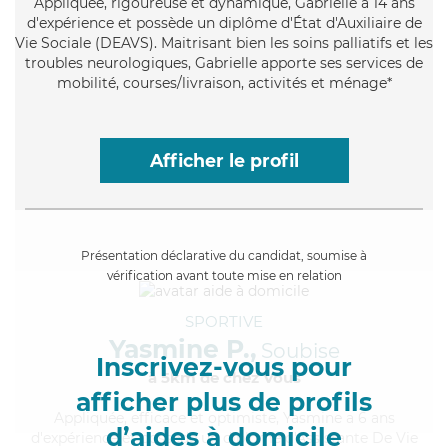
Appliquée
, rigoureuse et dynamique, Gabrielle a 14 ans
d'expérience et possède un diplôme d'État d'Auxiliaire de
Vie Sociale (DEAVS). Maitrisant bien les soins palliatifs et les
troubles neurologiques, Gabrielle apporte ses services de
mobilité, courses/livraison, activités et ménage*
Afficher le profil
Présentation déclarative du candidat, soumise à
vérification avant toute mise en relation
SPORTIVE
Yasmine P.,
Soubise
Inscrivez-vous pour
à 5km de chez Vous
afficher plus de profils
Appliquée
, efficace et optimiste, Yasmine a 6 ans
d’aides à domicile
d'expérience et possède un diplôme d'Assistante De Vie