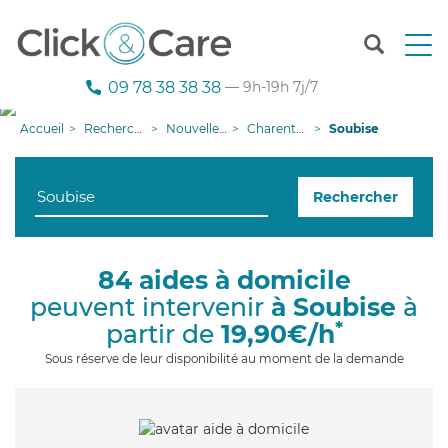
T
o
g
09 78 38 38 38
— 9h-19h 7j/7
g
l
Accueil
Recherche aide à domicile
Nouvelle-Aquitaine
Charente-Maritime
Soubise
e
n
a
Rechercher
v
i
g
a
84 aides à domicile
t
peuvent intervenir
à Soubise
à
i
o
*
partir de
19,90€/h
n
Sous réserve de leur disponibilité au moment de la demande