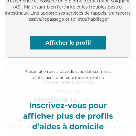
d'expérience et possède un diplôme d'Etat d'aide-soignant
(AS). Maitrisant bien l'arthrite et les troubles gastro-
intestinaux, Lina apporte ses services de rappels, transports,
lessive/repassage et toilette/habillage*
Afficher le profil
Présentation déclarative du candidat, soumise à
vérification avant toute mise en relation
SPORTIVE
Monique U.,
Fouras
Inscrivez-vous pour
à 5km de chez Vous
afficher plus de profils
Minutieuse
, volontaire et fiable, Monique a 6 ans
d’aides à domicile
d'expérience et possède un diplôme d'État d'Auxiliaire de
Vie Sociale (DEAVS). Maitrisant bien la