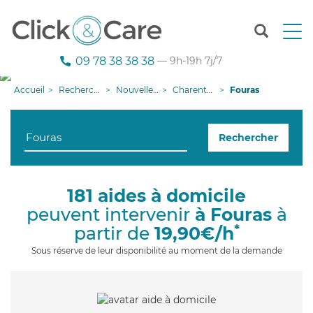
T
o
g
09 78 38 38 38
— 9h-19h 7j/7
g
l
Accueil
Recherche aide à domicile
Nouvelle-Aquitaine
Charente-Maritime
Fouras
e
n
a
Rechercher
v
i
g
a
181 aides à domicile
t
peuvent intervenir
à Fouras
à
i
o
*
partir de
19,90€/h
n
Sous réserve de leur disponibilité au moment de la demande