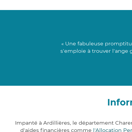
« Une fabuleuse promptitud
s'emploie à trouver l'ange g
Infor
Impanté à Ardillières, le département Char
d'aides financières comme
l'Allocation P