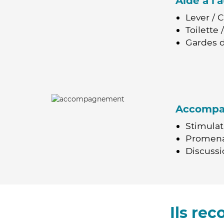
Aide à l
Lever / 
Toilette
Gardes d
Accomp
Stimulat
Promen
Discussio
Ils re