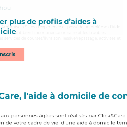
Thou
r plus de profils d’aides à
ué, Ambroise a 5 ans d'expérience et possède un diplôme d'Aide
cile
aitrisant bien l'incontinence urinaire et les troubles
services de courses/livraison, lessive/repassage, activités et
nscris
Care, l'aide à domicile de co
 aux personnes âgées sont réalisés par Click&Care à
 de votre cadre de vie, d'une aide à domicile tem