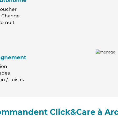
'autonomie
Coucher
 / Change
e nuit
agnement
ion
ades
n / Loisirs
commandent Click&Care à Ardi