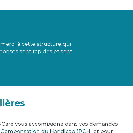
merci à cette structure qui
réponses sont rapides et sont
lières
lick&Care vous accompagne dans vos demandes
e Compensation du Handicap (PCH)
et pour