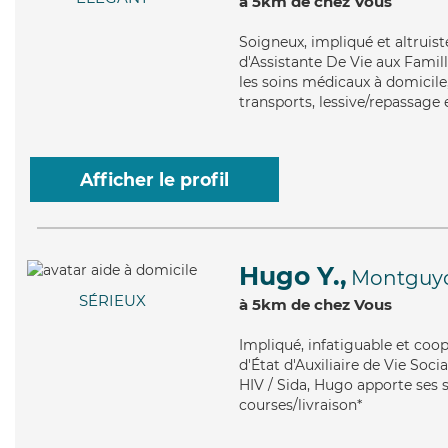
à 5km de chez Vous
Soigneux
, impliqué et altrui
d'Assistante De Vie aux Famil
les soins médicaux à domicile,
transports, lessive/repassage 
Afficher le profil
Hugo Y.,
Montguy
SÉRIEUX
à 5km de chez Vous
Impliqué
, infatiguable et coo
d'État d'Auxiliaire de Vie Soc
HIV / Sida, Hugo apporte ses se
courses/livraison*