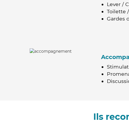
Lever / 
Toilette
Gardes d
Accomp
Stimulat
Promen
Discussio
Ils rec