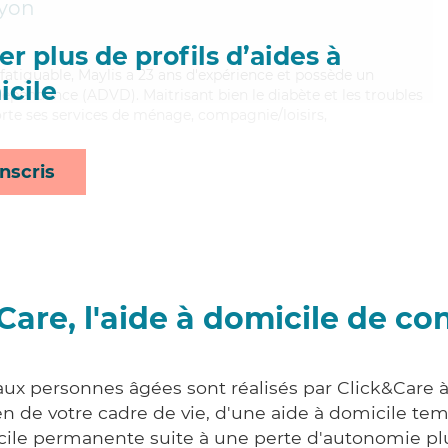
yon
r plus de profils d’aides à
fatiguable, Maylis a 23 ans d'expérience et possède un
cile
épendance (ADVD). Maitrisant bien le diabète et les troubles
orte ses services de ménage, compagnie/loisirs,
nscris
Care, l'aide à domicile de co
aux personnes âgées sont réalisés par Click&Care à
 de votre cadre de vie, d'une aide à domicile tem
cile permanente suite à une perte d'autonomie pl