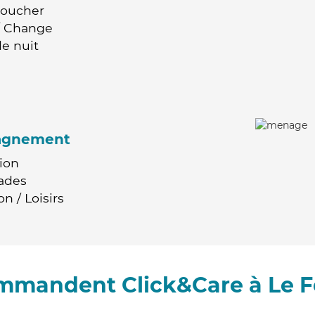
Coucher
 / Change
e nuit
agnement
ion
ades
n / Loisirs
ommandent Click&Care à Le F