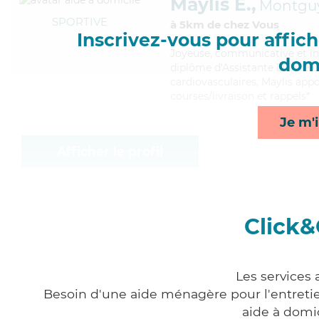
Maylis E.,
Montgu
SPORTIVE
à 5km de chez Vous
Inscrivez-vous pour affiche
Joyeuse
, communicative et in
domi
diplôme d'Assistante De Vie D
cardiovasculaires, Maylis app
courses/livraison et rappels*
Je m'i
Afficher le profil
Click&
Les services 
Besoin d'une aide ménagère pour l'entretien
aide à domi