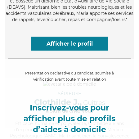
et possède un diplôme d'État d'Auxiliaire de Vie Sociale
(DEAVS). Maitrisant bien les troubles neurologiques et les
accidents vasculaires cérébraux, Maria apporte ses services
de rappels, lever/coucher, repas et compagnie/loisirs*
Afficher le profil
Présentation déclarative du candidat, soumise à
vérification avant toute mise en relation
SÉRIEUSE
Clothilde J.,
Guîtres
Inscrivez-vous pour
à 5km de chez Vous
afficher plus de profils
Efficace
, humaine et polyvalente, Clothilde a 6 ans
d’aides à domicile
d'expérience et possède un diplôme d'Aide Médico-
Psychologique (AMP). Maitrisant bien la convalescence