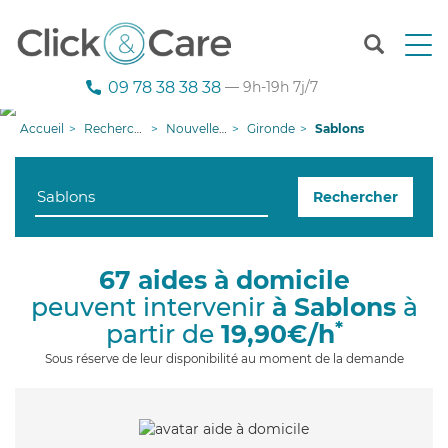
T
o
g
09 78 38 38 38
— 9h-19h 7j/7
g
l
Accueil
Recherche aide à domicile
Nouvelle-Aquitaine
Gironde
Sablons
e
n
a
Rechercher
v
i
g
a
67 aides à domicile
t
peuvent intervenir
à Sablons
à
i
o
*
partir de
19,90€/h
n
Sous réserve de leur disponibilité au moment de la demande