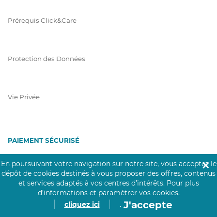
Prérequis Click&Care
Protection des Données
Vie Privée
PAIEMENT SÉCURISÉ
La collecte de vos informations de carte bancaire est cryptée
En poursuivant votre navigation sur notre site, vous acceptez le
✕
et assurée par Mangopay, société dûment agréée auprès de la
dépôt de cookies destinés à vous proposer des offres, contenus
Banque de France.
et services adaptés à vos centres d’intérêts.
Pour plus
d’informations et paramétrer vos cookies,
J'accepte
cliquez ici
.