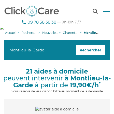
T
o
g
09 78 38 38 38
— 9h-19h 7j/7
g
l
Accueil
Recherche aide à domicile
Nouvelle-Aquitaine
Charente-Maritime
Montlieu-la-Garde
e
n
a
Rechercher
v
i
g
a
21 aides à domicile
t
peuvent intervenir
à Montlieu-la-
i
o
*
Garde
à partir de
19,90€/h
n
Sous réserve de leur disponibilité au moment de la demande