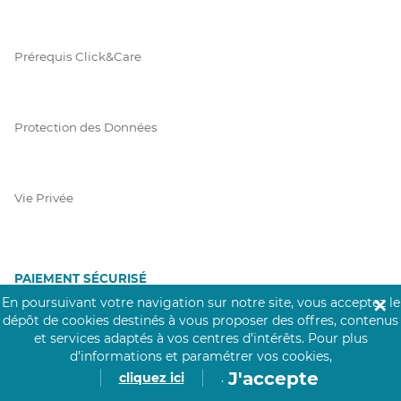
Prérequis Click&Care
Protection des Données
Vie Privée
PAIEMENT SÉCURISÉ
En poursuivant votre navigation sur notre site, vous acceptez le
✕
La collecte de vos informations de carte bancaire est cryptée
dépôt de cookies destinés à vous proposer des offres, contenus
et assurée par Mangopay, société dûment agréée auprès de la
et services adaptés à vos centres d’intérêts.
Pour plus
Banque de France.
d’informations et paramétrer vos cookies,
J'accepte
cliquez ici
.