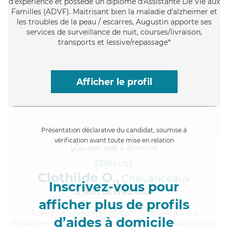
d'expérience et possède un diplôme d'Assistante De Vie aux
Familles (ADVF). Maitrisant bien la maladie d'alzheimer et
les troubles de la peau / escarres, Augustin apporte ses
services de surveillance de nuit, courses/livraison,
transports et lessive/repassage*
Afficher le profil
Présentation déclarative du candidat, soumise à
vérification avant toute mise en relation
SÉRIEUSE
Clothilde O.,
Chevanceaux
Inscrivez-vous pour
à 5km de chez Vous
afficher plus de profils
Appliquée
, joyeuse et efficace, Clothilde a 5 ans
d’aides à domicile
d'expérience et possède un diplôme d'Etat d'aide-soignant