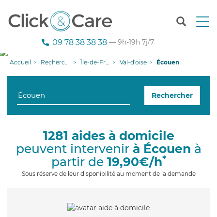
T
o
g
09 78 38 38 38
— 9h-19h 7j/7
g
l
Accueil
Recherche aide à domicile
Île-de-France
Val-d'oise
Écouen
e
n
a
Rechercher
v
i
g
a
1281 aides à domicile
t
peuvent intervenir
à Écouen
à
i
o
*
partir de
19,90€/h
n
Sous réserve de leur disponibilité au moment de la demande