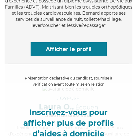
d'expérience et possède un diplôme d'Assistante De Vie aux
Familles (ADVF). Maitrisant bien les troubles orthopédiques
et les troubles cardiovasculaires, Bernard apporte ses
services de surveillance de nuit, toilette/habillage,
lever/coucher et lessive/repassage*
Afficher le profil
Présentation déclarative du candidat, soumise à
vérification avant toute mise en relation
JOYEUSE
Laura O.,
Écouen
Inscrivez-vous pour
à 5km de chez Vous
afficher plus de profils
Flexible
, minutieuse et enthousiaste, Laura a 18 ans
d’aides à domicile
d'expérience et possède un diplôme d'État d'Auxiliaire de