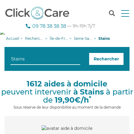
T
o
g
09 78 38 38 38
— 9h-19h 7j/7
g
l
Accueil
Recherche aide à domicile
Île-de-France
Seine-Saint-Denis
Stains
e
n
a
Rechercher
v
i
g
a
1612 aides à domicile
t
peuvent intervenir
à Stains
à partir
i
o
*
de
19,90€/h
n
Sous réserve de leur disponibilité au moment de la demande