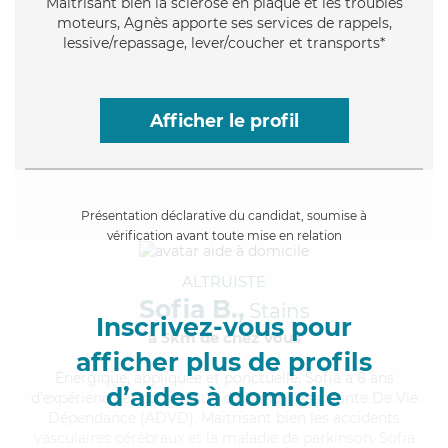
Maitrisant bien la sclérose en plaque et les troubles
moteurs, Agnès apporte ses services de rappels,
lessive/repassage, lever/coucher et transports*
Afficher le profil
Présentation déclarative du candidat, soumise à
vérification avant toute mise en relation
ALTRUISTE
Sofia B.,
Stains
Inscrivez-vous pour
à 5km de chez Vous
afficher plus de profils
Énergique
, appliquée et ponctuelle, Sofia a 6 ans
d’aides à domicile
d'expérience et possède un diplôme d'Assistante De Vie
Dépendance (ADVD). Maitrisant bien les accidents
vasculaires cérébraux et la maladie de parkinson, Sofia