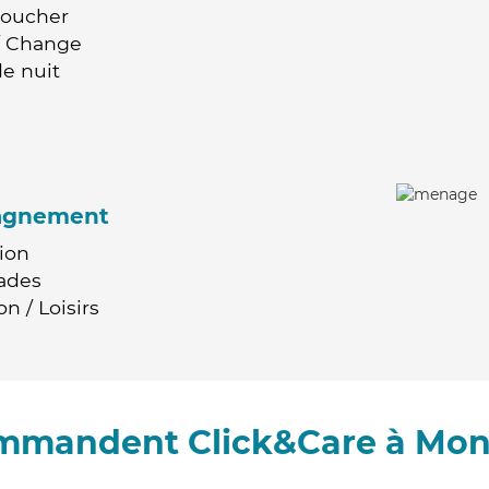
Coucher
 / Change
e nuit
agnement
ion
ades
n / Loisirs
commandent Click&Care à Mo