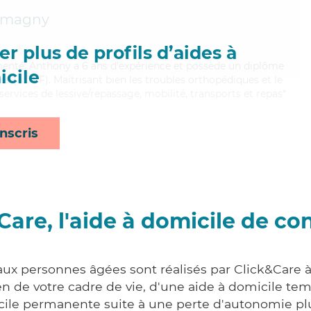
tmagny
r plus de profils d’aides à
menté, Anthony a 6 ans d'expérience et possède un diplôme
cile
es (ADVF). Maitrisant bien les troubles orthopédiques et le
ervices de lessive/repassage, mobilité, transports et repas*
nscris
Care, l'aide à domicile de co
 aux personnes âgées sont réalisés par Click&Care
 de votre cadre de vie, d'une aide à domicile tem
cile permanente suite à une perte d'autonomie pl