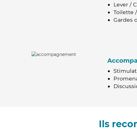
Lever / 
Toilette
Gardes d
Accomp
Stimulat
Promen
Discussio
Ils re