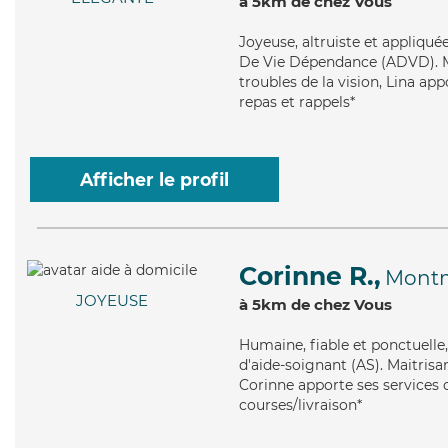
à 5km de chez Vous
Joyeuse
, altruiste et appliqu
De Vie Dépendance (ADVD). Mai
troubles de la vision, Lina app
repas et rappels*
Afficher le profil
Corinne R.,
Mont
JOYEUSE
à 5km de chez Vous
Humaine
, fiable et ponctuell
d'aide-soignant (AS). Maitrisa
Corinne apporte ses services d
courses/livraison*