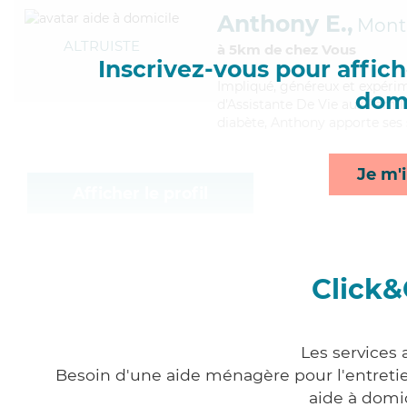
Anthony E.,
Mon
ALTRUISTE
à 5km de chez Vous
Inscrivez-vous pour affiche
Impliqué
, généreux et expéri
domi
d'Assistante De Vie aux Famill
diabète, Anthony apporte ses s
Je m'i
Afficher le profil
Click&
Les services
Besoin d'une aide ménagère pour l'entretien
aide à domi