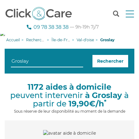
T
o
g
09 78 38 38 38
— 9h-19h 7j/7
g
l
Accueil
Recherche aide à domicile
Île-de-France
Val-d'oise
Groslay
e
n
a
Rechercher
v
i
g
a
1172 aides à domicile
t
peuvent intervenir
à Groslay
à
i
o
*
partir de
19,90€/h
n
Sous réserve de leur disponibilité au moment de la demande