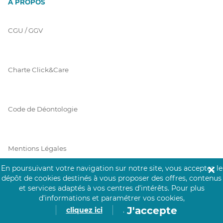
À PROPOS
CGU / GGV
Charte Click&Care
Code de Déontologie
Mentions Légales
En poursuivant votre navigation sur notre site, vous acceptez le
✕
dépôt de cookies destinés à vous proposer des offres, contenus
Prérequis Click&Care
et services adaptés à vos centres d’intérêts.
Pour plus
d’informations et paramétrer vos cookies,
J'accepte
cliquez ici
.