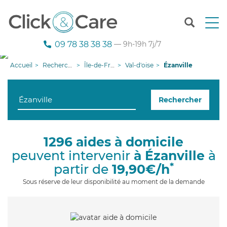
T
o
g
09 78 38 38 38
— 9h-19h 7j/7
g
l
Accueil
Recherche aide à domicile
Île-de-France
Val-d'oise
Ézanville
e
n
a
Rechercher
v
i
g
a
1296 aides à domicile
t
peuvent intervenir
à Ézanville
à
i
o
*
partir de
19,90€/h
n
Sous réserve de leur disponibilité au moment de la demande