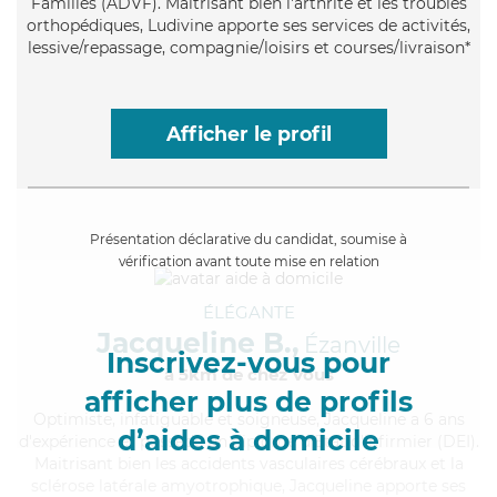
Familles (ADVF). Maitrisant bien l'arthrite et les troubles
orthopédiques, Ludivine apporte ses services de activités,
lessive/repassage, compagnie/loisirs et courses/livraison*
Afficher le profil
Présentation déclarative du candidat, soumise à
vérification avant toute mise en relation
ÉLÉGANTE
Jacqueline B.,
Ézanville
Inscrivez-vous pour
à 5km de chez Vous
afficher plus de profils
Optimiste
, infatiguable et soigneuse, Jacqueline a 6 ans
d’aides à domicile
d'expérience et possède un diplôme d'Etat d'infirmier (DEI).
Maitrisant bien les accidents vasculaires cérébraux et la
sclérose latérale amyotrophique, Jacqueline apporte ses