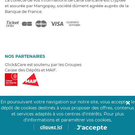
et assurée par Mangopay, société dûment agréée auprès de la
Banque de France.
NOS PARTENAIRES
Click&Care est soutenu par les Groupes
Caisse des Dépôts et MAIF.
En poursuivant votre navigation sur notre site, vous acceptez le
✕
EXPERTS À VOTRE ÉCOUTE
dépôt de cookies destinés à vous proposer des offres, contenus
et services adaptés à vos centres d’intérêts.
Pour plus
Un besoin de recrutement ? Click&Care vous accompagne par
d’informations et paramétrer vos cookies,
téléphone 7/7
.
Être rappelé aujourd'hui
J'accepte
cliquez ici
.