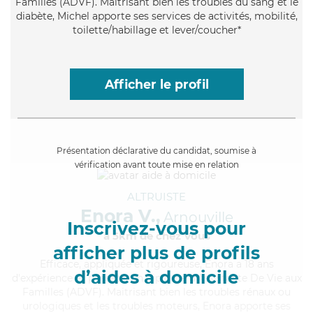
Familles (ADVF). Maitrisant bien les troubles du sang et le
diabète, Michel apporte ses services de activités, mobilité,
toilette/habillage et lever/coucher*
Afficher le profil
Présentation déclarative du candidat, soumise à
vérification avant toute mise en relation
ALTRUISTE
Enora V.,
Arnouville
Inscrivez-vous pour
à 5km de chez Vous
afficher plus de profils
Efficace
, appliquée et rigoureuse, Enora a 18 ans
d’aides à domicile
d'expérience et possède un diplôme d'Assistante De Vie aux
Familles (ADVF). Maitrisant bien les troubles rénaux ou
urologiques et les troubles moteurs, Enora apporte ses