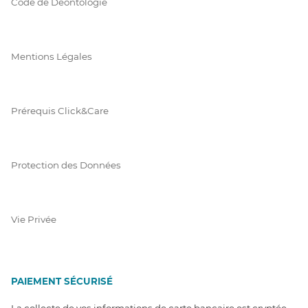
Code de Déontologie
Mentions Légales
Prérequis Click&Care
Protection des Données
Vie Privée
PAIEMENT SÉCURISÉ
La collecte de vos informations de carte bancaire est cryptée