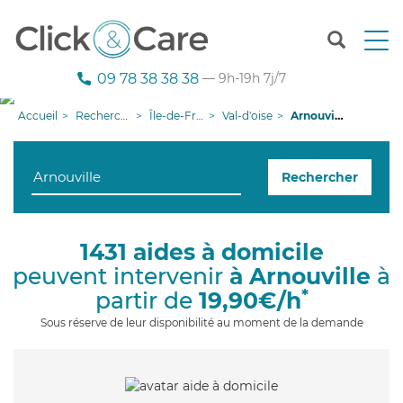
T
o
g
09 78 38 38 38
— 9h-19h 7j/7
g
l
Accueil
Recherche aide à domicile
Île-de-France
Val-d'oise
Arnouville
e
n
a
Rechercher
v
i
g
a
1431 aides à domicile
t
peuvent intervenir
à Arnouville
à
i
o
*
partir de
19,90€/h
n
Sous réserve de leur disponibilité au moment de la demande